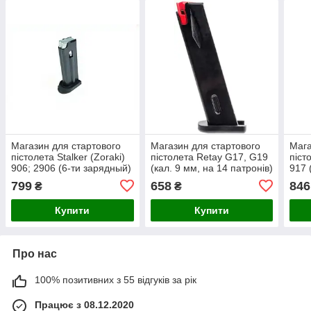
Магазин для стартового
Магазин для стартового
Мага
пістолета Stalker (Zoraki)
пістолета Retay G17, G19
піст
906; 2906 (6-ти зарядный)
(кал. 9 мм, на 14 патронів)
917 
799
658
846
₴
₴
Купити
Купити
Про нас
100% позитивних з 55 відгуків за рік
Працює з 08.12.2020