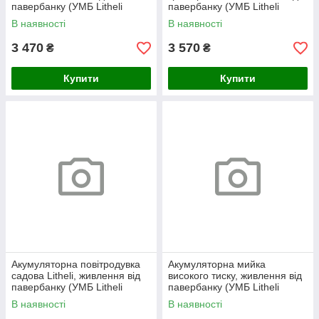
павербанку (УМБ Litheli
павербанку (УМБ Litheli
Power Bank 10000 mAh, 45
Power Bank 10000 mAh, 45
В наявності
В наявності
W, 2А в комплекті)
W, 2А в комплекті)
3 470
3 570
₴
₴
Купити
Купити
Акумуляторна повітродувка
Акумуляторна мийка
садова Litheli, живлення від
високого тиску, живлення від
павербанку (УМБ Litheli
павербанку (УМБ Litheli
Power Bank 10000 mAh, 45
Power Bank 20000 mAh, 45
В наявності
В наявності
W, 2А в комплекті)
W, 4А в комплекті)