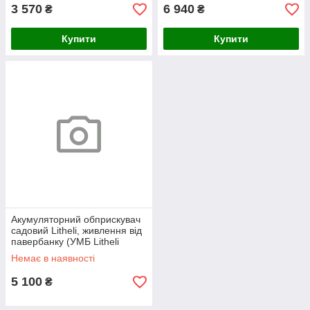
3 570
6 940
₴
₴
Купити
Купити
Акумуляторний обприскувач
садовий Litheli, живлення від
павербанку (УМБ Litheli
Power Bank 10000 mAh, 45
Немає в наявності
W, 2А в комплекті)
5 100
₴