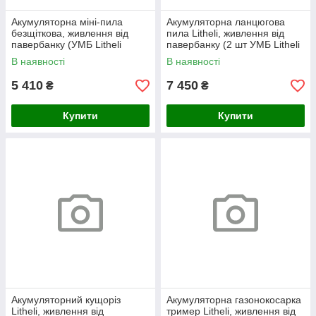
Акумуляторна міні-пила
Акумуляторна ланцюгова
безщіткова, живлення від
пила Litheli, живлення від
павербанку (УМБ Litheli
павербанку (2 шт УМБ Litheli
Power Bank 10000 mAh, 45
Power Bank 10000 mAh, 45
В наявності
В наявності
W, 2А в комплекті)
W, 2А в комплекті)
5 410
7 450
₴
₴
Купити
Купити
Акумуляторний кущоріз
Акумуляторна газонокосарка
Litheli, живлення від
тример Litheli, живлення від