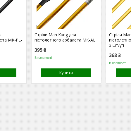
я
Стріли Man Kung для
Стріли Ma
лета MK-PL-
пістолетного арбалета MK-AL
пістолетн
3 шт/уп
395 ₴
368 ₴
В наявності
В наявності
Купити