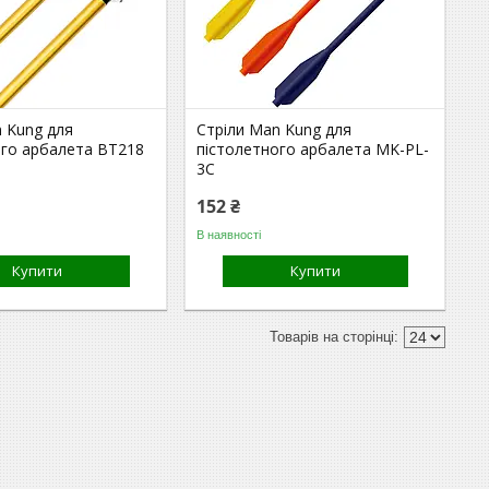
n Kung для
Стріли Man Kung для
ого арбалета BT218
пістолетного арбалета MK-PL-
3C
152 ₴
В наявності
Купити
Купити