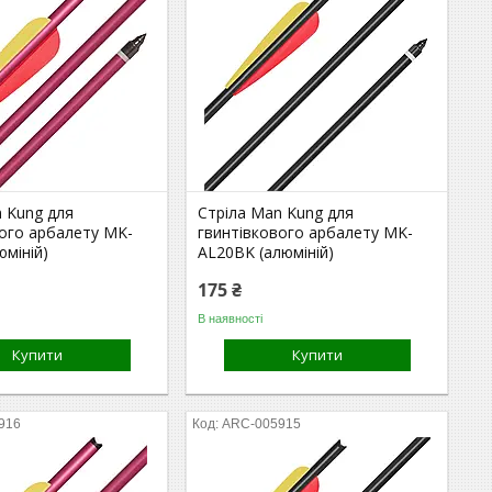
n Kung для
Стріла Man Kung для
вого арбалету MK-
гвинтівкового арбалету MK-
юміній)
AL20BK (алюміній)
175 ₴
В наявності
Купити
Купити
916
ARC-005915