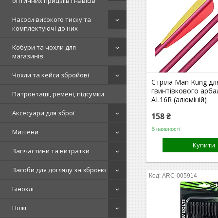
оптичних прицілів і навісів
Насоси високого тиску та
комплектуючі до них
Кобури та чохли для
магазинів
Чохли та кейси збройові
Стріла Man Kung дл
гвинтівкового арба
Патронташі, ремені, підсумки
AL16R (алюміній)
Аксесуари для зброї
158 ₴
В наявності
Мишени
Купити
Запчастини та витратки
Засоби для догляду за зброєю
ARC-005914
Біноклі
Ножі