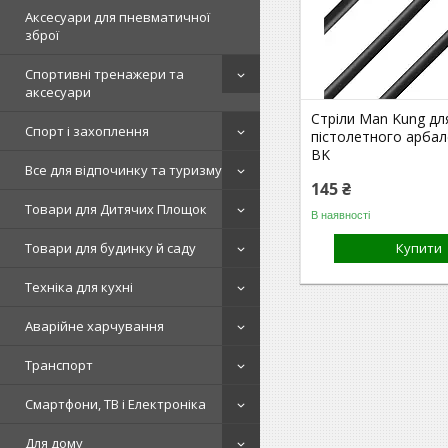
Аксесуари для пневматичної
зброї
Спортивні тренажери та
аксесуари
Стріли Man Kung дл
Спорт і захоплення
пістолетного арба
BK
Все для відпочинку та туризму
145 ₴
Товари для Дитячих Площок
В наявності
Товари для будинку й саду
Купити
Техніка для кухні
Аварійне харчування
Транспорт
Смартфони, ТВ і Електроніка
Для дому