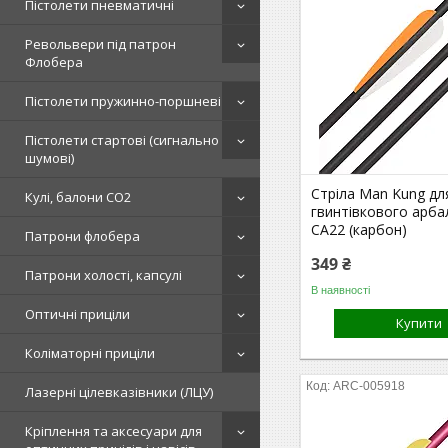
Пістолети пневматичні
Револьвери під патрон
Флобера
Пістолети пружинно-поршневі
Пістолети стартові (сигнально
шумові)
Стріла Man Kung дл
Кулі, балони СО2
гвинтівкового арба
CA22 (карбон)
Патрони флобера
349 ₴
Патрони холості, капсулі
В наявності
Оптичні приціли
Купити
Коліматорні приціли
ARC-005918
Лазерні цілевказівники (ЛЦУ)
Кріплення та аксесуари для