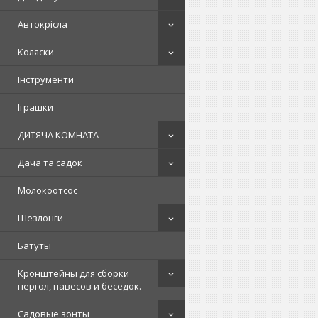
Автокрісла
Коляски
Інструменти
Іграшки
ДИТЯЧА КОМНАТА
Дача та садок
Молокоотсос
Шезлонги
Батуты
Кронштейны для сборки
пергол, навесов и беседок.
Садовые зонты