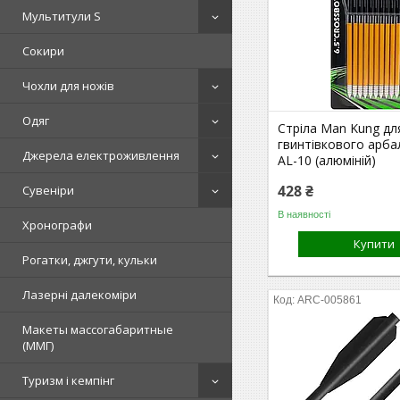
Мультитули S
Сокири
Чохли для ножів
Одяг
Стріла Man Kung дл
гвинтівкового арба
Джерела електроживлення
AL-10 (алюміній)
428 ₴
Сувеніри
В наявності
Хронографи
Купити
Рогатки, джгути, кульки
Лазерні далекоміри
ARC-005861
Макеты массогабаритные
(ММГ)
Туризм і кемпінг