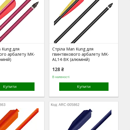
n Kung для
Стріла Man Kung для
вого арбалету MK-
гвинтівкового арбалету MK-
міній)
AL14-BK (алюміній)
128 ₴
В наявності
Купити
Купити
863
ARC-005862