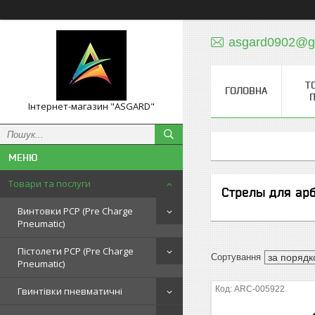
asgard0902@g
Т
ГОЛОВНА
П
Інтернет-магазин "ASGARD"
Товари та послуги
Стрелы для ар
Винтовки PCP (Pre Charge
Pneumatic)
Пістолети PCP (Pre Charge
Pneumatic)
ARC-005922
Гвинтівки пневматичні