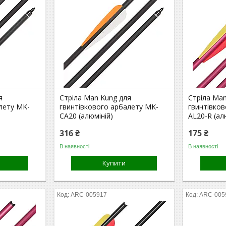
я
Стріла Man Kung для
Стріла Ma
лету MK-
гвинтівкового арбалету MK-
гвинтівко
CA20 (алюміній)
AL20-R (ал
316 ₴
175 ₴
В наявності
В наявності
Купити
ARC-005917
ARC-005