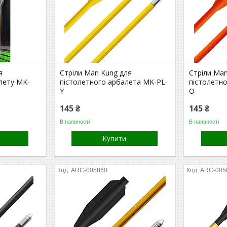
я
Стріли Man Kung для
Стріли Ma
лету MK-
пістолетного арбалета MK-PL-
пістолетн
Y
O
145 ₴
145 ₴
В наявності
В наявності
Купити
ARC-005860
ARC-005