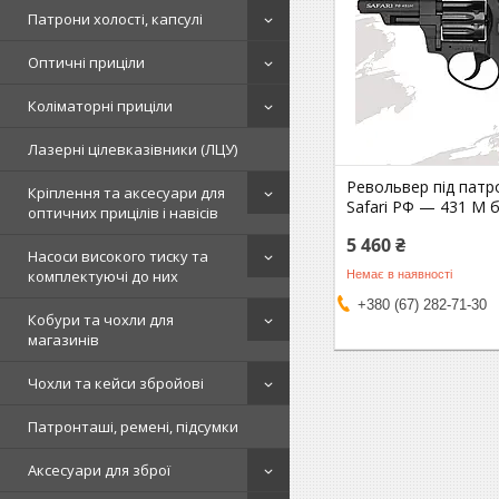
Патрони холості, капсулі
Оптичні приціли
Коліматорні приціли
Лазерні цілевказівники (ЛЦУ)
Револьвер під пат
Кріплення та аксесуари для
Safari РФ — 431 М 
оптичних прицілів і навісів
5 460 ₴
Насоси високого тиску та
комплектуючі до них
Немає в наявності
+380 (67) 282-71-30
Кобури та чохли для
магазинів
Чохли та кейси збройові
Патронташі, ремені, підсумки
Аксесуари для зброї