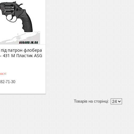
 під патрон флобера
— 431 М Пластик ASG
ості
282-71-30