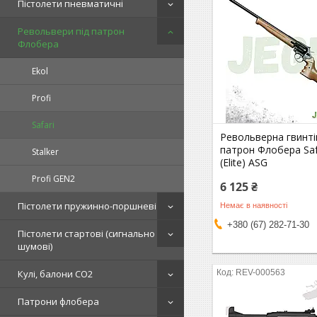
Пістолети пневматичні
Револьвери під патрон
Флобера
Ekol
Profi
Safari
Револьверна гвинті
патрон Флобера Safa
Stalker
(Elite) ASG
Profi GEN2
6 125 ₴
Пістолети пружинно-поршневі
Немає в наявності
+380 (67) 282-71-30
Пістолети стартові (сигнально
шумові)
Кулі, балони СО2
REV-000563
Патрони флобера