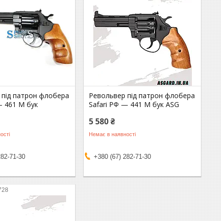
 під патрон флобера
Револьвер під патрон флобера
— 461 М бук
Safari РФ — 441 М бук ASG
5 580 ₴
ості
Немає в наявності
282-71-30
+380 (67) 282-71-30
728