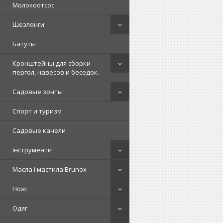
Молокоотсос
Шезлонги
Батуты
Кронштейны для сборки
пергол, навесов и беседок.
Садовые зонты
Спорт и туризм
Садовые качели
Інструменти
Масла і мастила Brunox
Ножі
Одяг