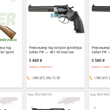
вка під
Револьвер під патрон флобера
Револьвер
ri Sport
Safari РФ — 461 М пластик
Safari РФ 
5 460 ₴
5 580 ₴
Немає в наявності
Немає в наявн
+380 (67) 282-71-30
+380 (67) 
REV-000729
REV-000