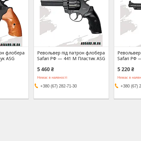
рон флобера
Револьвер під патрон флобера
Револьвер
бук ASG
Safari РФ — 441 М Пластик ASG
Safari РФ 
5 460 ₴
5 220 ₴
Немає в наявності
Немає в наявн
+380 (67) 282-71-30
+380 (67) 