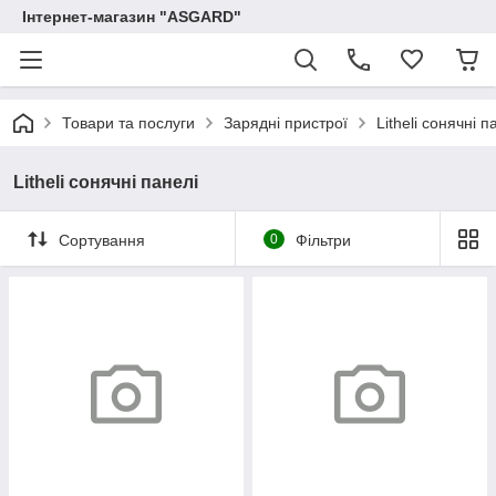
Інтернет-магазин "ASGARD"
Товари та послуги
Зарядні пристрої
Litheli сонячні п
Litheli сонячні панелі
Сортування
0
Фільтри