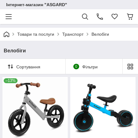
Інтернет-магазин "ASGARD"
Товари та послуги
Транспорт
Велобіги
Велобіги
Сортування
0
Фільтри
–13%