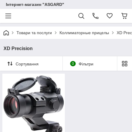
Інтернет-магазин "ASGARD"
Товари та послуги
Коллиматорные прицелы
XD Prec
XD Precision
Сортування
0
Фільтри