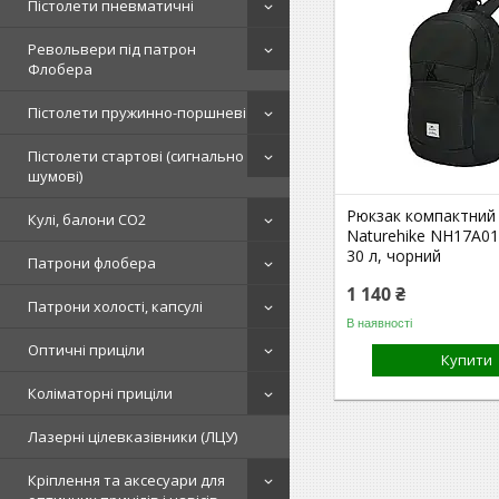
Пістолети пневматичні
Револьвери під патрон
Флобера
Пістолети пружинно-поршневі
Пістолети стартові (сигнально
шумові)
Рюкзак компактний
Кулі, балони СО2
Naturehike NH17A01
30 л, чорний
Патрони флобера
1 140 ₴
Патрони холості, капсулі
В наявності
Оптичні приціли
Купити
Коліматорні приціли
Лазерні цілевказівники (ЛЦУ)
Кріплення та аксесуари для