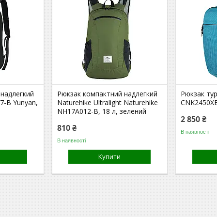
 надлегкий
Рюкзак компактний надлегкий
Рюкзак тур
7-B Yunyan,
Naturehike Ultralight Naturehike
CNK2450XB0
NH17A012-B, 18 л, зелений
2 850 ₴
810 ₴
В наявності
В наявності
Купити