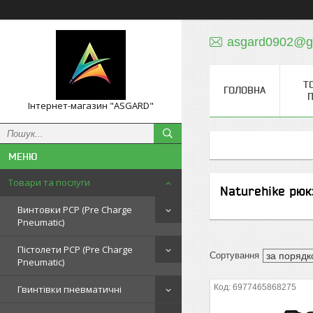
asgard0902@g
Т
ГОЛОВНА
П
Інтернет-магазин "ASGARD"
Товари та послуги
Naturehike рюк
Винтовки PCP (Pre Charge
Pneumatic)
Пістолети PCP (Pre Charge
Pneumatic)
6977465868275
Гвинтівки пневматичні