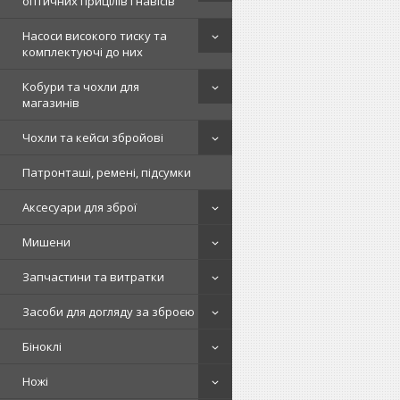
оптичних прицілів і навісів
Насоси високого тиску та
комплектуючі до них
Кобури та чохли для
магазинів
Чохли та кейси збройові
Патронташі, ремені, підсумки
Аксесуари для зброї
Мишени
Запчастини та витратки
Засоби для догляду за зброєю
Біноклі
Ножі