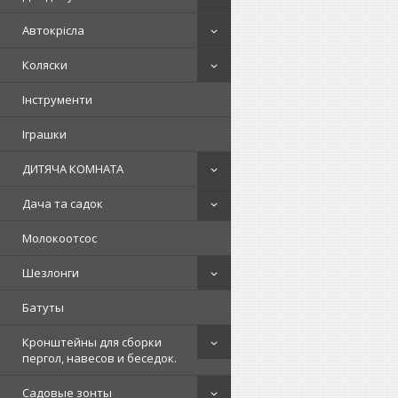
Автокрісла
Коляски
Інструменти
Іграшки
ДИТЯЧА КОМНАТА
Дача та садок
Молокоотсос
Шезлонги
Батуты
Кронштейны для сборки
пергол, навесов и беседок.
Садовые зонты