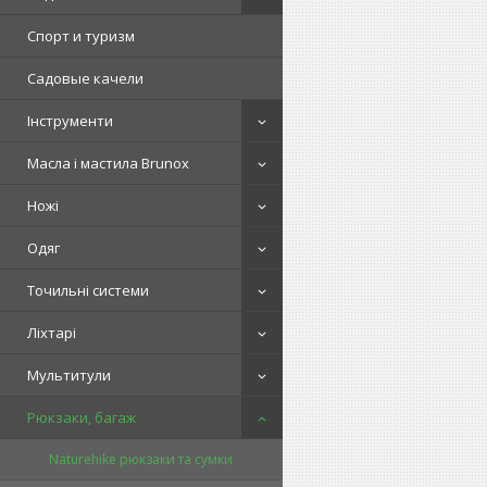
Спорт и туризм
Садовые качели
Інструменти
Масла і мастила Brunox
Ножі
Одяг
Точильні системи
Ліхтарі
Мультитули
Рюкзаки, багаж
Naturehike рюкзаки та сумки