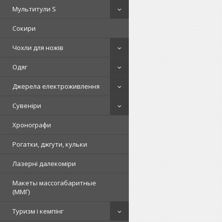
Мультитули S
Сокири
Чохли для ножів
Одяг
Джерела електроживлення
Сувеніри
Хронографи
Рогатки, джгути, кульки
Лазерні далекоміри
Макеты массогабаритные
(ММГ)
Туризм і кемпінг