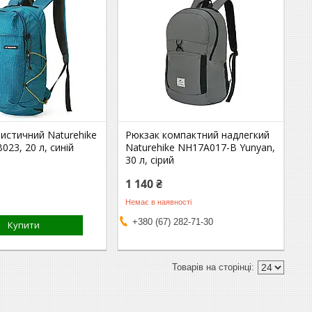
истичний Naturehike
Рюкзак компактний надлегкий
23, 20 л, синій
Naturehike NH17A017-B Yunyan,
30 л, сірий
1 140 ₴
Немає в наявності
+380 (67) 282-71-30
Купити