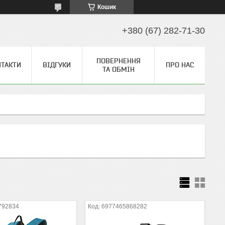
Кошик
+380 (67) 282-71-30
ПОВЕРНЕННЯ
НТАКТИ
ВІДГУКИ
ПРО НАС
ТА ОБМІН
792834
6977465868282