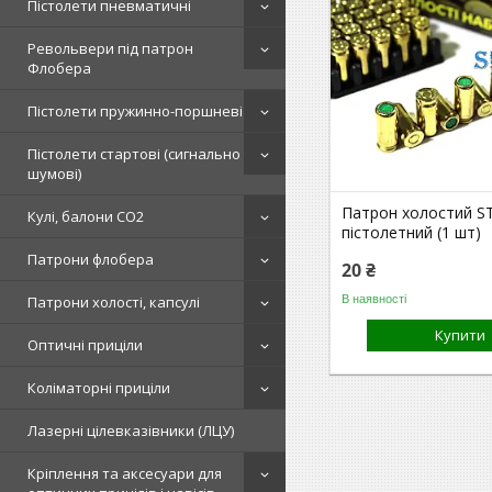
Пістолети пневматичні
Револьвери під патрон
Флобера
Пістолети пружинно-поршневі
Пістолети стартові (сигнально
шумові)
Патрон холостий S
Кулі, балони СО2
пістолетний (1 шт)
Патрони флобера
20 ₴
В наявності
Патрони холості, капсулі
Купити
Оптичні приціли
Коліматорні приціли
Лазерні цілевказівники (ЛЦУ)
Кріплення та аксесуари для