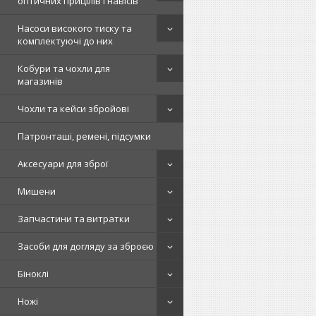
оптичних прицілів і навісів
Насоси високого тиску та
комплектуючі до них
Кобури та чохли для
магазинів
Чохли та кейси збройові
Патронташі, ремені, підсумки
Аксесуари для зброї
Мишени
Запчастини та витратки
Засоби для догляду за зброєю
Біноклі
Ножі