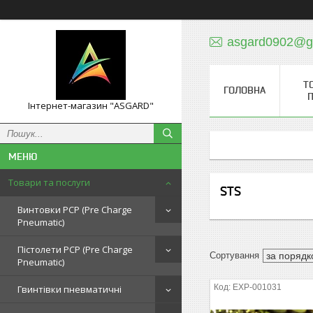
asgard0902@g
Т
ГОЛОВНА
П
Інтернет-магазин "ASGARD"
Товари та послуги
STS
Винтовки PCP (Pre Charge
Pneumatic)
Пістолети PCP (Pre Charge
Pneumatic)
EXP-001031
Гвинтівки пневматичні