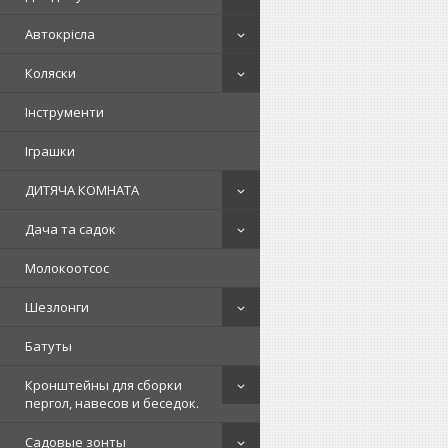
Автокрісла
Коляски
Інструменти
Іграшки
ДИТЯЧА КОМНАТА
Дача та садок
Молокоотсос
Шезлонги
Батуты
Кронштейны для сборки
пергол, навесов и беседок.
Садовые зонты