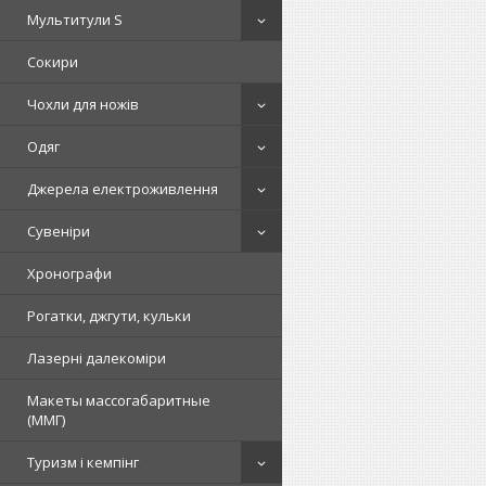
Мультитули S
Сокири
Чохли для ножів
Одяг
Джерела електроживлення
Сувеніри
Хронографи
Рогатки, джгути, кульки
Лазерні далекоміри
Макеты массогабаритные
(ММГ)
Туризм і кемпінг