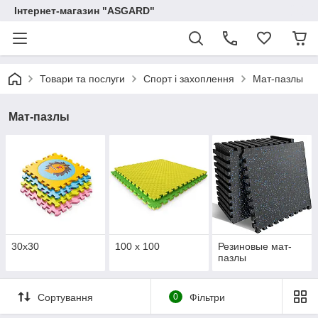
Інтернет-магазин "ASGARD"
Товари та послуги
Спорт і захоплення
Мат-пазлы
Мат-пазлы
30х30
100 x 100
Резиновые мат-
пазлы
Сортування
0
Фільтри