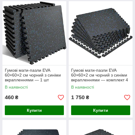
Гумові мати-пазли EVA
Гумові мати-пазли EVA
60×60×2 см чорний з синіми
60×60×2 см чорний з синіми
вкрапленнями — 1 шт
вкрапленнями — комплект 4
шт
В наявності
В наявності
460
1 750
₴
₴
Купити
Купити