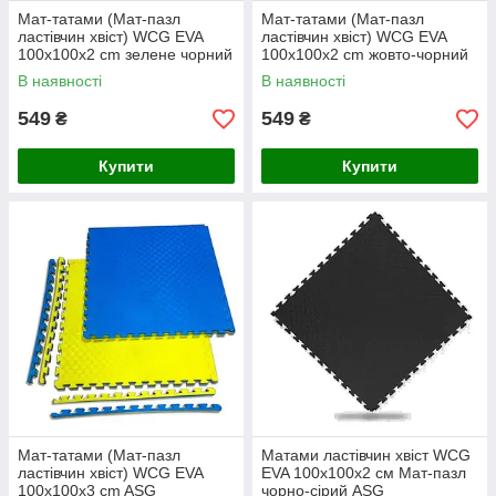
Мат-татами (Мат-пазл
Мат-татами (Мат-пазл
ластівчин хвіст) WCG EVA
ластівчин хвіст) WCG EVA
100х100х2 cm зелене чорний
100х100х2 cm жовто-чорний
ASG
ASG
В наявності
В наявності
549
549
₴
₴
Купити
Купити
Мат-татами (Мат-пазл
Матами ластівчин хвіст WCG
ластівчин хвіст) WCG EVA
EVA 100x100x2 см Мат-пазл
100х100х3 cm ASG
чорно-сірий ASG