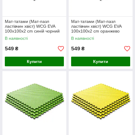
Мат-татами (Мат-пазл
Мат-татами (Мат-пазл
ластівчин хвіст) WCG EVA
ластівчин хвіст) WCG EVA
100х100х2 cm синій чорний
100х100х2 cm оранжево
ASG
чорний ASG
В наявності
В наявності
549
549
₴
₴
Купити
Купити