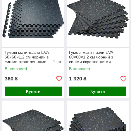
Гумові мати-пазли EVA
Гумові мати-пазли EVA
60×60×1,2 см чорний з
60×60×1,2 см чорний з
синіми вкрапленнями — 1 шт
синіми вкрапленнями —
комплект 4 шт
В наявності
В наявності
360
1 320
₴
₴
Купити
Купити