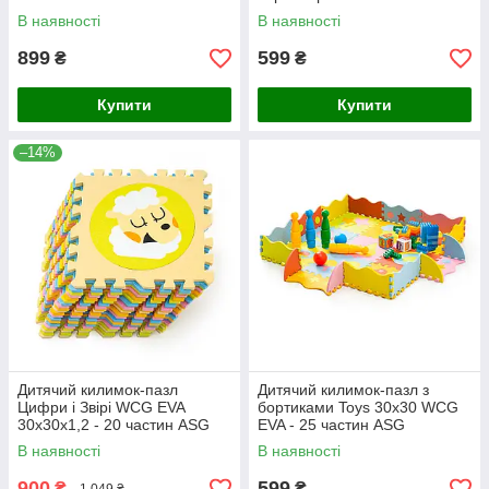
В наявності
В наявності
899
599
₴
₴
Купити
Купити
–14%
Дитячий килимок-пазл
Дитячий килимок-пазл з
Цифри і Звірі WCG EVA
бортиками Toys 30x30 WCG
30х30х1,2 - 20 частин ASG
EVA - 25 частин ASG
В наявності
В наявності
900
599
₴
₴
1 049 ₴