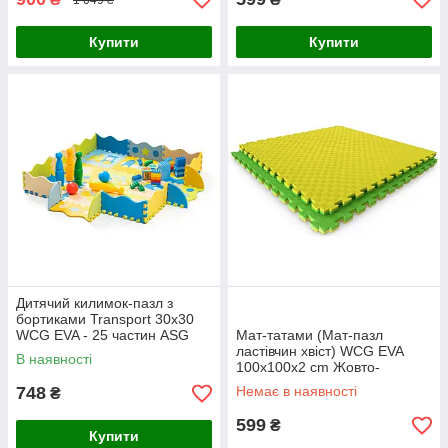
Купити
Купити
Дитячий килимок-пазл з
бортиками Transport 30x30
WCG EVA - 25 частин ASG
Мат-татами (Мат-пазл
ластівчин хвіст) WCG EVA
В наявності
100х100х2 cm Жовто-
зелений ASG
748
Немає в наявності
₴
599
₴
Купити