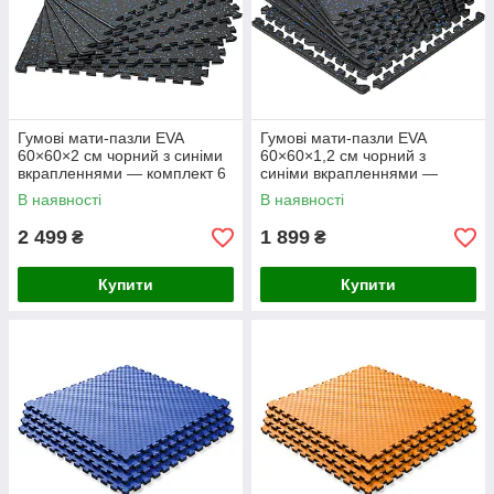
Гумові мати-пазли EVA
Гумові мати-пазли EVA
60×60×2 см чорний з синіми
60×60×1,2 см чорний з
вкрапленнями — комплект 6
синіми вкрапленнями —
шт
комплект 6 шт
В наявності
В наявності
2 499
1 899
₴
₴
Купити
Купити