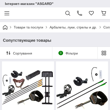
Інтернет-магазин "ASGARD"
Товари та послуги
Арбалеты, луки, стрелы и др.
Соп
Сопутствующие товары
Сортування
0
Фільтри