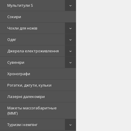
Мультитули S
Сокири
Чохли для ножів
Одяг
Джерела електроживлення
Сувеніри
Хронографи
Рогатки, джгути, кульки
Лазерні далекоміри
Макеты массогабаритные
(ММГ)
Туризм і кемпінг