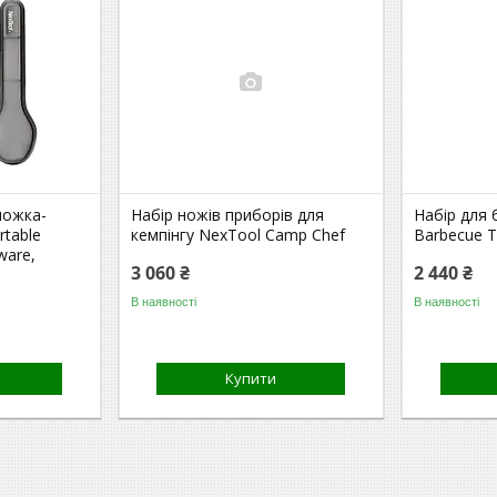
ложка-
Набір ножів приборів для
Набір для
rtable
кемпінгу NexTool Camp Chef
Barbecue T
ware,
3 060 ₴
2 440 ₴
В наявності
В наявності
Купити