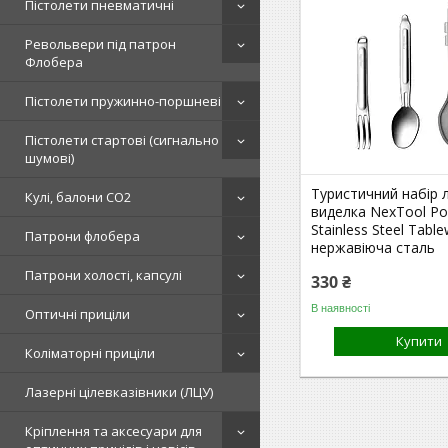
Пістолети пневматичні
Револьвери під патрон
Флобера
Пістолети пружинно-поршневі
Пістолети стартові (сигнально
шумові)
Туристичний набір 
Кулі, балони СО2
виделка NexTool Po
Stainless Steel Table
Патрони флобера
нержавіюча сталь
Патрони холості, капсулі
330 ₴
В наявності
Оптичні приціли
Купити
Коліматорні приціли
Лазерні цілевказівники (ЛЦУ)
Кріплення та аксесуари для