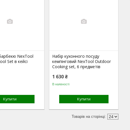
 барбекю NexTool
Набір кухонного посуду
ool Set в кейсі
кемпінговий NexTool Outdoor
Cooking set, 6 предметів
1 630 ₴
В наявності
Купити
Купити