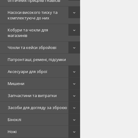
оптичних прицілів і навісів
Насоси високого тиску та
комплектуючі до них
Кобури та чохли для
магазинів
Чохли та кейси збройові
Патронташі, ремені, підсумки
Аксесуари для зброї
Мишени
Запчастини та витратки
Засоби для догляду за зброєю
Біноклі
Ножі