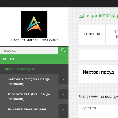
asgard0902@g
Т
ГОЛОВНА
П
Інтернет-магазин "ASGARD"
Товари та послуги
Nextool посуд
Винтовки PCP (Pre Charge
Pneumatic)
Пістолети PCP (Pre Charge
Pneumatic)
NE20133
Гвинтівки пневматичні