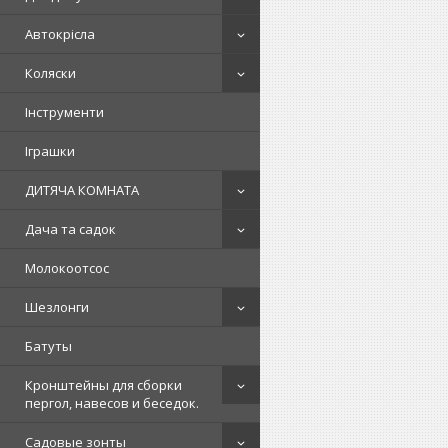
Автокрісла
Коляски
Інструменти
Іграшки
ДИТЯЧА КОМНАТА
Дача та садок
Молокоотсос
Шезлонги
Батуты
Кронштейны для сборки
пергол, навесов и беседок.
Садовые зонты