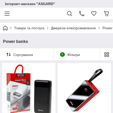
Інтернет-магазин "ASGARD"
Товари та послуги
Джерела електроживлення
Power
Power banks
Сортування
0
Фільтри