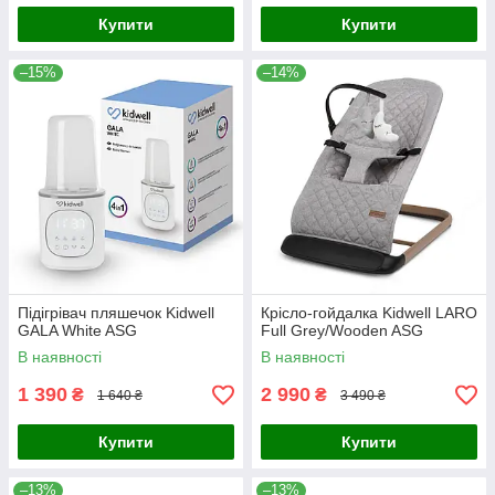
Купити
Купити
–15%
–14%
Підігрівач пляшечок Kidwell
Крісло-гойдалка Kidwell LARO
GALA White ASG
Full Grey/Wooden ASG
В наявності
В наявності
1 390
2 990
₴
₴
1 640 ₴
3 490 ₴
Купити
Купити
–13%
–13%