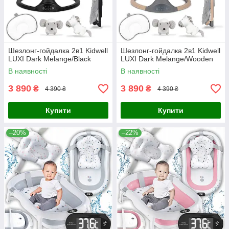
Шезлонг-гойдалка 2в1 Kidwell
Шезлонг-гойдалка 2в1 Kidwell
LUXI Dark Melange/Black
LUXI Dark Melange/Wooden
В наявності
В наявності
3 890
3 890
₴
₴
4 390 ₴
4 390 ₴
Купити
Купити
–20%
–22%