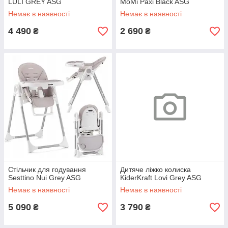
LULI GREY ASG
MoMi Paxi Black ASG
Немає в наявності
Немає в наявності
4 490
2 690
₴
₴
Стільчик для годування
Дитяче ліжко колиска
Sesttino Nui Grey ASG
KiderKraft Lovi Grey ASG
Немає в наявності
Немає в наявності
5 090
3 790
₴
₴