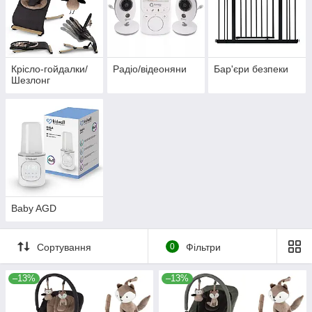
Крісло-гойдалки/
Радіо/відеоняни
Бар'єри безпеки
Шезлонг
Baby AGD
Сортування
0
Фільтри
–13%
–13%