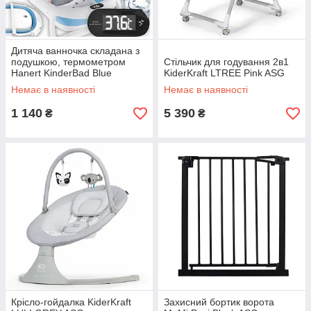
Дитяча ванночка складана з
подушкою, термометром
Стільчик для годування 2в1
Hanert KinderBad Blue
KiderKraft LTREE Pink ASG
Немає в наявності
Немає в наявності
1 140
5 390
₴
₴
Крісло-гойдалка KiderKraft
Захисний бортик ворота