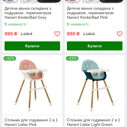
Дитяча ванна складана з
Дитяча ванна складана з
подушкою, термометром
подушкою, термометром
Hanert KinderBad Grey
Hanert KinderBad Pink
В наявності
В наявності
990
890
₴
₴
1 240 ₴
1 140 ₴
Купити
Купити
–11%
–11%
Стільчик для годування 2 в 1
Стільчик для годування 2 в 1
Hanert Liebe Pink
Hanert Liebe Light Green