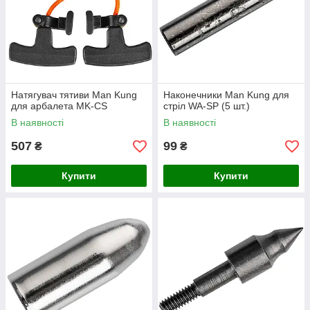
Натягувач тятиви Man Kung
Наконечники Man Kung для
для арбалета MK-CS
стріл WA-SP (5 шт.)
В наявності
В наявності
507
99
₴
₴
Купити
Купити