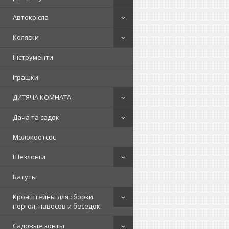
Автокрісла
Коляски
Інструменти
Іграшки
ДИТЯЧА КОМНАТА
Дача та садок
Молокоотсос
Шезлонги
Батуты
Кронштейны для сборки
пергол, навесов и беседок.
Садовые зонты