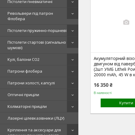
Пістолети пневматичні
Револьвери під патрон
Флобера
Пістолети пружинно-поршневі
Пістолети стартові (сигнально
шумові)
Акумуляторний візо
Кулі, балони СО2
двигуном від паверба
(2шт УМБ Litheli Po
Патрони флобера
20000 mAh, 45 W в 
Патрони холості, капсулі
16 350 ₴
В наявності
Оптичні приціли
Купити
Коліматорні приціли
Лазерні цілевказівники (ЛЦУ)
Кріплення та аксесуари для