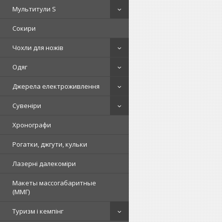
Мультитули S
Сокири
Чохли для ножів
Одяг
Джерела електроживлення
Сувеніри
Хронографи
Рогатки, джгути, кульки
Лазерні далекоміри
Макеты массогабаритные
(ММГ)
Туризм і кемпінг