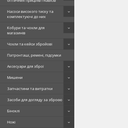
оптичних прицілів і навісів
Насоси високого тиску та
комплектуючі до них
Кобури та чохли для
магазинів
Чохли та кейси збройові
Патронташі, ремені, підсумки
Аксесуари для зброї
Мишени
Запчастини та витратки
Засоби для догляду за зброєю
Біноклі
Ножі