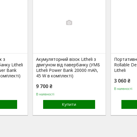
к з
Акумуляторний візок Litheli з
Портативни
нку Litheli
двигуном від павербанку (УМБ
Rollable De
wer Bank
Litheli Power Bank 20000 mAh,
Litheli
комплекті)
45 W в комплекті)
3 060 ₴
9 700 ₴
В наявності
В наявності
Купити