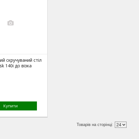
й скручуваний стіл
sk 140i до візка
Купити