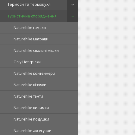
Термоси та термокухлі
Туристичне спорядження
Naturehike гамаки
Naturehike матраци
Naturehike спальні мішки
Only Hot грілки
Naturehike контейнери
Naturehike візочки
Naturehike тенти
Naturehike килимки
Naturehike подушки
Naturehike аксесуари