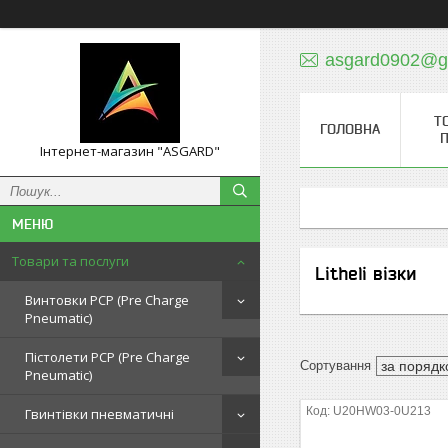
asgard0902@g
Т
ГОЛОВНА
П
Інтернет-магазин "ASGARD"
Товари та послуги
Litheli візки
Винтовки PCP (Pre Charge
Pneumatic)
Пістолети PCP (Pre Charge
Pneumatic)
U20HW03-0U213
Гвинтівки пневматичні