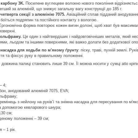
 карбону 3K.
Посилене вуглецеве волокно нового покоління відрізняєтьс
егший за алюміній, що знижує загальну вагу конструкції до 185 г.
 четверта секції з алюмінію 7075.
Авіаційний сплав підданий анодуванню
 боїться подряпин та постійного контакту з вологою.
ргономічна форма повторює кожен вигин долоні, щоб хват був максимальн
поверхні.
вольфраму.
Це один з найтвердіших і найдовговічніших металів, який н
ями, льодом та іншими поверхнями, які важко долати без додаткової опо
 насадка для ходьби по м'якому ґрунту
: піску, траві, пухкій землі. Р
стя та фіксує руку в правильному положенні.
 довжина палиці становить лише 39 см. Її можна носити у сумці або крі
– 4;
бон, анодований алюміній 7075, EVA;
ольфраму;
ремінець з нейлону на руківʼї та знімна насадка для пересування по м'як
 за допомогою кевларового шнура;
130 см;
деному положенні – 39 см;
 – 1 рік.