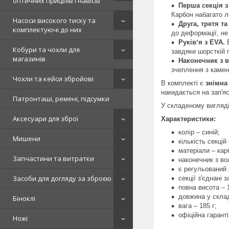
оптичних прицілів і навісів
Перша секція з
Карбон набагато л
Насоси високого тиску та
Друга, третя та
комплектуючі до них
до деформації, не
Руківʼя з EVA.
Е
Кобури та чохли для
завдяки шорсткій 
магазинів
Наконечник з 
зчеплення з камен
Чохли та кейси збройові
В комплекті є
знімна
накидається на зап'я
Патронташі, ремені, підсумки
У складеному вигляді
Аксесуари для зброї
Характеристики:
колір – синій;
Мишени
кількість секцій 
матеріали – кар
Запчастини та витратки
наконечник з в
є регульований 
Засоби для догляду за зброєю
секції з'єднані
повна висота – 
довжина у скла
Біноклі
вага – 185 г;
офіційна гарантія
Ножі