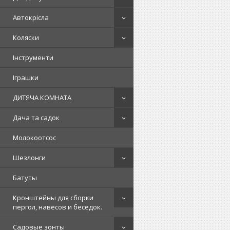
Автокрісла
Коляски
Інструменти
Іграшки
ДИТЯЧА КОМНАТА
Дача та садок
Молокоотсос
Шезлонги
Батуты
Кронштейны для сборки
пергол, навесов и беседок.
Садовые зонты