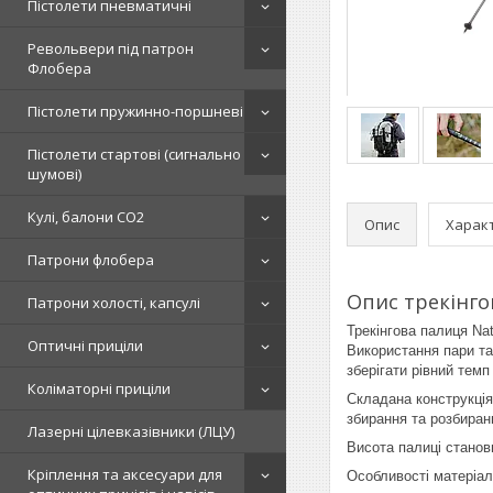
Пістолети пневматичні
Револьвери під патрон
Флобера
Пістолети пружинно-поршневі
Пістолети стартові (сигнально
шумові)
Кулі, балони СО2
Опис
Харак
Патрони флобера
Опис трекінгов
Патрони холості, капсулі
Трекінгова палиця Na
Оптичні приціли
Використання пари та
зберігати рівний тем
Коліматорні приціли
Складана конструкція
збирання та розбиран
Лазерні цілевказівники (ЛЦУ)
Висота палиці стано
Кріплення та аксесуари для
Особливості матеріал