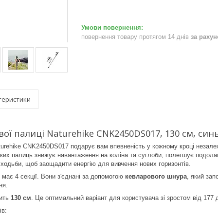
повернення товару протягом 14 днів
за раху
теристики
ої палиці Naturehike CNK2450DS017, 130 см, синь
turehike CNK2450DS017 подарує вам впевненість у кожному кроці незалеж
ких палиць знижує навантаження на коліна та суглоби, полегшує подолан
п ходьби, щоб заощадити енергію для вивчення нових горизонтів.
 має 4 секції. Вони з'єднані за допомогою
кевларового шнура
, який зап
ня.
вить
130 см
. Це оптимальний варіант для користувача зі зростом від 177 
ів: