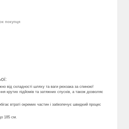
нок покупця
ої:
но від складності шляху та ваги рюкзака за спиною!
ня крутих підйомів та затяжних спусків, а також дозволяє
обігає втраті окремих частин і забезпечує швидкий процес
до 185 см.