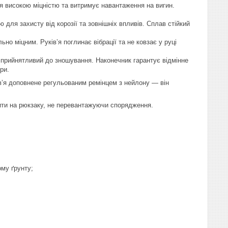
я високою міцністю та витримує навантаження на вигин.
 для захисту від корозії та зовнішніх впливів. Сплав стійкий
о міцним. Руківʼя поглинає вібрації та не ковзає у руці
есприйнятливий до зношування. Наконечник гарантує відмінне
ри.
уківʼя доповнене регульованим ремінцем з нейлону — він
пити на рюкзаку, не перевантажуючи спорядження.
ому ґрунту;