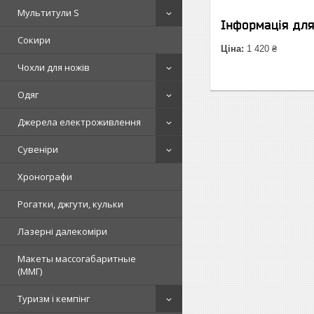
Мультитули S
Інформація дл
Сокири
Ціна:
1 420 ₴
Чохли для ножів
Одяг
Джерела електроживлення
Сувеніри
Хронографи
Рогатки, джгути, кульки
Лазерні далекоміри
Макеты массогабаритные
(ММГ)
Туризм і кемпінг