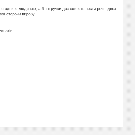
ння однією людиною, а бічні ручки дозволяють нести речі вдвох.
вої сторони виробу.
ельотів;