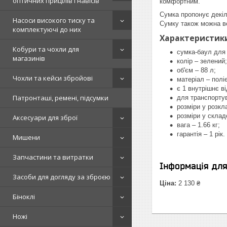
оптичних прицілів і навісів
комфортним.
Сумка пропонує декіл
Насоси високого тиску та
Сумку також можна ве
комплектуючі до них
Характеристик
Кобури та чохли для
сумка-баул для 
магазинів
колір – зелений;
об'єм – 88 л;
Чохли та кейси збройові
матеріал – полі
є 1 внутрішнє в
Патронташі, ремені, підсумки
для транспортув
розміри у розкл
розміри у склад
Аксесуари для зброї
вага – 1.66 кг;
гарантія – 1 рік.
Мишени
Запчастини та витратки
Інформація дл
Засоби для догляду за зброєю
Ціна:
2 130 ₴
Біноклі
Ножі