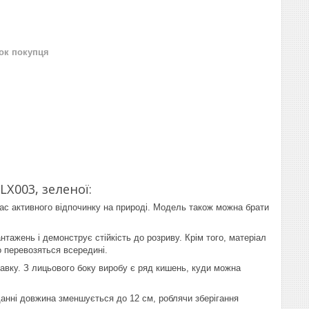
нок покупця
X003, зеленої:
ас активного відпочинку на природі. Модель також можна брати
тажень і демонструє стійкість до розриву. Крім того, матеріал
о перевозяться всередині.
авку. З лицьового боку виробу є ряд кишень, куди можна
аданні довжина зменшується до 12 см, роблячи зберігання