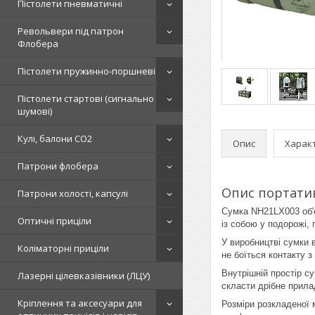
Пістолети пневматичні
Револьвери під патрон
Флобера
Пістолети пружинно-поршневі
Пістолети стартові (сигнально
шумові)
Кулі, балони СО2
Опис
Харак
Патрони флобера
Опис портатив
Патрони холості, капсулі
Сумка NH21LX003 об'є
Оптичні приціли
із собою у подорожі, 
У виробництві сумки 
Коліматорні приціли
не боїться контакту 
Внутрішній простір с
Лазерні цілевказівники (ЛЦУ)
скласти дрібне прил
Кріплення та аксесуари для
Розміри розкладеної 