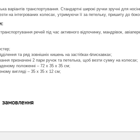
ька варіантів транспортування. Стандартні широкі ручки зручні для носі
зти на інтегрованих колесах, утримуючи її за петельку, пришиту до боко
и:
транспортування речей під час активного відпочинку, мандрівок, авіапер
естер;
ідділення та ряд зовнішніх кишень на застібках-блискавках;
ання призначені 2 пари ручок та петелька, щоб везти сумку на колесах;
аденому положенні – 72 х 35 х 35 см;
еному вигляді – 35 х 35 х 12 см;
я замовлення