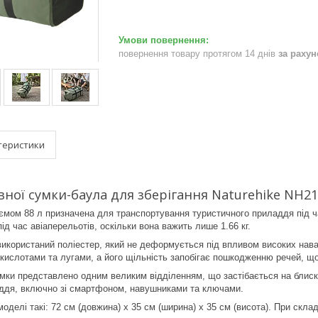
повернення товару протягом 14 днів
за раху
теристики
ної сумки-баула для зберігання Naturehike NH21L
мом 88 л призначена для транспортування туристичного приладдя під ч
під час авіаперельотів, оскільки вона важить лише 1.66 кг.
використаний поліестер, який не деформується під впливом високих наван
з кислотами та лугами, а його щільність запобігає пошкодженню речей, щ
умки представлено одним великим відділенням, що застібається на блиск
аддя, включно зі смартфоном, навушниками та ключами.
моделі такі: 72 см (довжина) х 35 см (ширина) х 35 см (висота). При скл