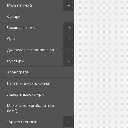
Мультитули S
Сокири
Чохли для ножів
Одяг
Джерела електроживлення
Сувеніри
Хронографи
Рогатки, джгути, кульки
Лазерні далекоміри
Макеты массогабаритные
(ММГ)
Туризм і кемпінг