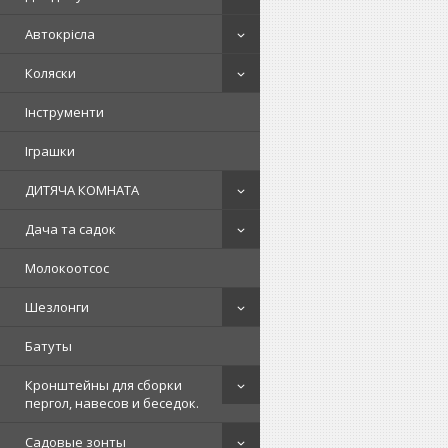
Автокрісла
Коляски
Інструменти
Іграшки
ДИТЯЧА КОМНАТА
Дача та садок
Молокоотсос
Шезлонги
Батуты
Кронштейны для сборки
пергол, навесов и беседок.
Садовые зонты