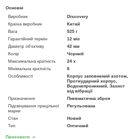
Основні
Виробник
Discovery
Країна виробник
Китай
Вага
525 г
Гарантійний термін
12 міс
Діаметр об'єктиву
42 мм
Колір
Чорний
Максимальна кратність
24 х
Мінімальна кратність
6
Особливості
Корпус заповнений азотом,
Протиударний корпус,
Водонепроникний, Захист
від вібрації
Призначення
Пневматична зброя
Підсвічування прицільної
Регульована
марки
Стан
Новий
Тип
Оптичний
Приховати