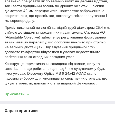
впевнено працювати як по великих цілях на дальній відстані,
так і вести прицільний вогонь по дрібних об'єктах. Об'єктив
діаметром 42 мм передає чітке і контрастне зображення, а
покриття лінз, що просвітлює, покращує світлопропускання і
кольоропередачу.
Приціл виконаний на легкій та міцній трубі діаметром 25,4 мм,
стійкою до віддачі та механічних навантажень. Система AO
(Adjustable Objective) забезпечує регулювання фокусування
та мінімізацію паралаксу, що особливо важливо при стрільбі
на великих дистанціях. Підсвічування прицільної сітки
дозволяє комфортно цілуватися в умовах недостатнього
освітлення та за складних погодних умов.
Конструкція герметична та захищена від вологи, пилу та
запотівання, що робить приціл надійним супутником у будь-
яких умовах. Discovery Optics MS 6-24x42 AOAC стане
чудовим вибором для мисливців та спортивних стрільців, що
цінують точність, довговічність та широкий функціонал.
Приховати
Характеристики