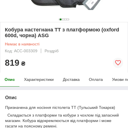
Кобура настегнана ТТ з платформою (oxford
600d, чорна) ASG
Немає в наявності
Код: ACC-003309
Роздріб
819
₴
Опис
Характеристики
Доставка
Оплата
Умови п
Опис
Призначена для носіння пістолета ТТ (Тульський Токарєв)
Складається з платформи та кобури з чохлом під запасний
магазин. Кобура відокремлюється від платформи і може
гасати на поясному ремені.