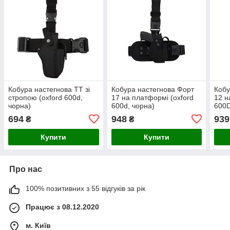
Кобура настегнова ТТ зі
Кобура настегнова Форт
Кобу
стропою (oxford 600d,
17 на платформі (oxford
12 н
чорна)
600d, чорна)
600D
694
948
939
₴
₴
Купити
Купити
Про нас
100% позитивних з 55 відгуків за рік
Працює з 08.12.2020
м. Київ