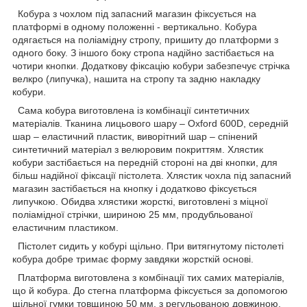
Кобура з чохлом під запасний магазин фіксується на
платформі в одному положенні - вертикально. Кобура
одягається на поліамідну стропу, пришиту до платформи з
одного боку. З іншого боку стропа надійно застібається на
чотири кнопки. Додаткову фіксацію кобури забезпечує стрічка
велкро (липучка), нашита на стропу та задню накладку
кобури.
Сама кобура виготовлена із комбінації синтетичних
матеріалів. Тканина лицьового шару – Oxford 600D, середній
шар – еластичний пластик, виворітний шар – спінений
синтетичний матеріал з велюровим покриттям. Хлястик
кобури застібається на передній стороні на дві кнопки, для
більш надійної фіксації пістолета. Хлястик чохла під запасний
магазин застібається на кнопку і додатково фіксується
липучкою. Обидва хлястики жорсткі, виготовлені з міцної
поліамідної стрічки, шириною 25 мм, продубльованої
еластичним пластиком.
Пістолет сидить у кобурі щільно. При витягнутому пістолеті
кобура добре тримає форму завдяки жорсткій основі.
Платформа виготовлена з комбінації тих самих матеріалів,
що й кобура. До стегна платформа фіксується за допомогою
щільної гумки товщиною 50 мм, з регульованою довжиною.