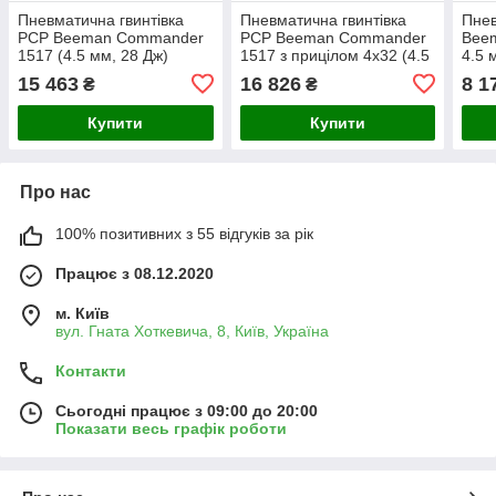
Пневматична гвинтівка
Пневматична гвинтівка
Пнев
PCP Beeman Commander
PCP Beeman Commander
Beem
1517 (4.5 мм, 28 Дж)
1517 з прицілом 4х32 (4.5
4.5 
мм, 28 Дж)
15 463
16 826
8 1
₴
₴
Купити
Купити
Про нас
100% позитивних з 55 відгуків за рік
Працює з 08.12.2020
м. Київ
вул. Гната Хоткевича, 8, Київ, Україна
Контакти
Сьогодні працює з 09:00 до 20:00
Показати весь графік роботи