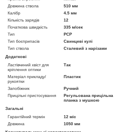
Довжина ствола
510 мм
Калібр
4.5 мм
Кількість зарядів
12
Початкова швидкість
335 м/сек
Тип
PCP
Тип боєприпасів
Свинцеві кулі
Тип ствола
Сталевий з нарізами
Додаткові
Ластівчиний хвіст для
Так
кріплення оптики
Матеріал прикладу/
Пластик
рукоятки
Запобіжник
Ручний
Прицільні пристосування
Регульована прицільна
планка з мушкою
Загальні
Гарантійний термін
12 міс
Довжина
1050 мм
Користувальницькі характеристики