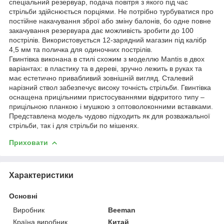
спеціальний резервуар, подача повітря з якого під час
стрільби здійснюється порціями. Не потрібно турбуватися про
постійне накачування зброї або зміну балонів, бо одне повне
закачування резервуара дає можливість зробити до 100
пострілів. Використовується 12-зарядний магазин під калібр
4,5 мм та поличка для одиночних пострілів.
Гвинтівка виконана в стилі схожим з моделлю Mantis в двох
варіантах: в пластику та в дереві, зручно лежить в руках та
має естетично привабливий зовнішній вигляд. Сталевий
нарізний ствол забезпечує високу точність стрільби. Гвинтівка
оснащена прицільними пристосуваннями відкритого типу –
прицільною планкою і мушкою з оптоволоконними вставками.
Представлена модель чудово підходить як для розважальної
стрільби, так і для стрільби по мішенях.
Приховати
Характеристики
Основні
Виробник
Beeman
Країна виробник
Китай