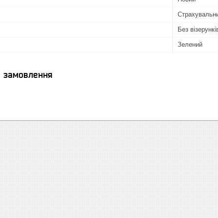
Страхувальн
Без візерунків
Зелений
я замовлення