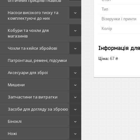
оптичних прицілів і навісів
Тип
Насоси високого тиску та
комплектуючі до них
Візерунки і принти
Колір
Кобури та чохли для
магазинів
Інформація дл
Чохли та кейси збройові
Ціна:
67 ₴
Патронташі, ремені, підсумки
Аксесуари для зброї
Мишени
Запчастини та витратки
Засоби для догляду за зброєю
Біноклі
Ножі