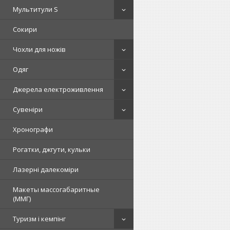
Мультитули S
Сокири
Чохли для ножів
Одяг
Джерела електроживлення
Сувеніри
Хронографи
Рогатки, джгути, кульки
Лазерні далекоміри
Макеты массогабаритные
(ММГ)
Туризм і кемпінг