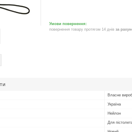
повернення товару протягом 14 днів
за раху
ути
Власне виро
Україна
Нейлон
Для пістолет
Новий