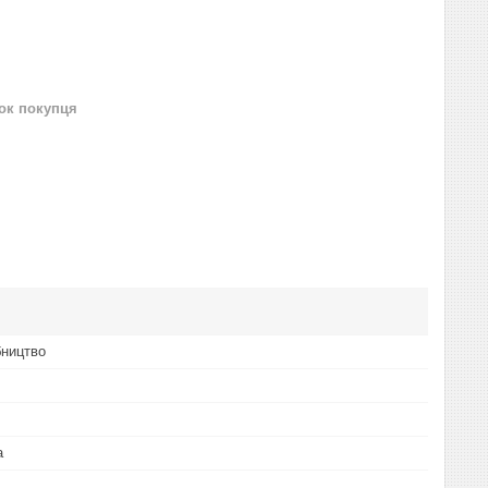
нок покупця
бництво
а