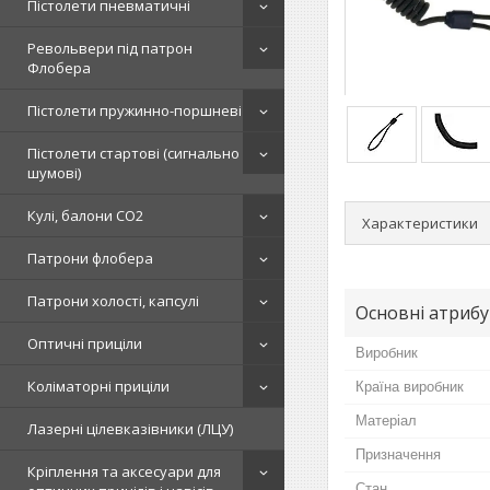
Пістолети пневматичні
Револьвери під патрон
Флобера
Пістолети пружинно-поршневі
Пістолети стартові (сигнально
шумові)
Кулі, балони СО2
Характеристики
Патрони флобера
Патрони холості, капсулі
Основні атриб
Оптичні приціли
Виробник
Коліматорні приціли
Країна виробник
Матеріал
Лазерні цілевказівники (ЛЦУ)
Призначення
Кріплення та аксесуари для
Стан