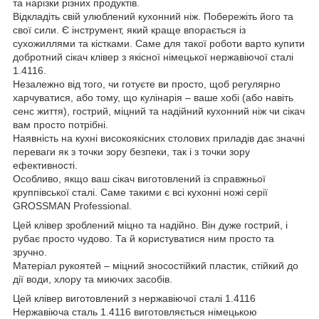
та нарізки різних продуктів.
Відкладіть свій улюблений кухонний ніж. Побережіть його та
свої сили. Є інструмент, який краще впорається із
сухожиллями та кістками. Саме для такої роботи варто купити
добротний сікач клівер з якісної німецької нержавіючої сталі
1.4116.
Незалежно від того, чи готуєте ви просто, щоб регулярно
харчуватися, або тому, що кулінарія – ваше хобі (або навіть
сенс життя), гострий, міцний та надійний кухонний ніж чи сікач
вам просто потрібні.
Наявність на кухні високоякісних столових приладів дає значні
переваги як з точки зору безпеки, так і з точки зору
ефективності.
Особливо, якщо ваш сікач виготовлений із справжньої
круппівської сталі. Саме такими є всі кухонні ножі серії
GROSSMAN Professional.
Цей клівер зроблений міцно та надійно. Він дуже гострий, і
рубає просто чудово. Та й користуватися ним просто та
зручно.
Матеріал рукоятей – міцний зносостійкий пластик, стійкий до
дії води, хлору та миючих засобів.
Цей клівер виготовлений з нержавіючої сталі 1.4116
Нержавіюча сталь 1.4116 виготовляється німецькою