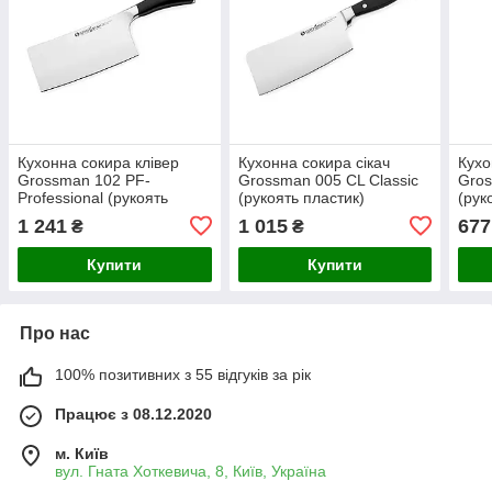
Кухонна сокира клівер
Кухонна сокира сікач
Кухо
Grossman 102 PF-
Grossman 005 CL Classic
Gros
Professional (рукоять
(рукоять пластик)
(рук
пластик)
1 241
1 015
677
₴
₴
Купити
Купити
Про нас
100% позитивних з 55 відгуків за рік
Працює з 08.12.2020
м. Київ
вул. Гната Хоткевича, 8, Київ, Україна