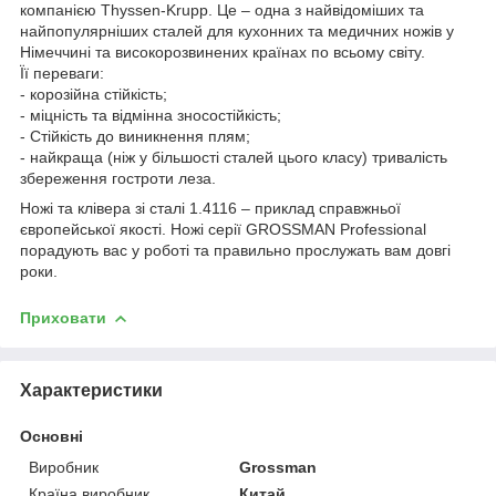
компанією Thyssen-Krupp. Це – одна з найвідоміших та
найпопулярніших сталей для кухонних та медичних ножів у
Німеччині та високорозвинених країнах по всьому світу.
Її переваги:
- корозійна стійкість;
- міцність та відмінна зносостійкість;
- Стійкість до виникнення плям;
- найкраща (ніж у більшості сталей цього класу) тривалість
збереження гостроти леза.
Ножі та клівера зі сталі 1.4116 – приклад справжньої
європейської якості. Ножі серії GROSSMAN Professional
порадують вас у роботі та правильно прослужать вам довгі
роки.
Приховати
Характеристики
Основні
Виробник
Grossman
Країна виробник
Китай