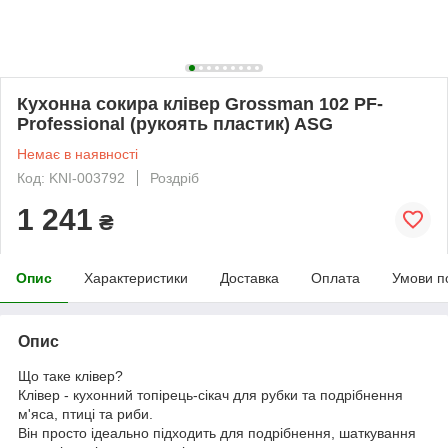
Кухонна сокира клівер Grossman 102 PF-
Professional (рукоять пластик) ASG
Немає в наявності
Код: KNI-003792
Роздріб
1 241
₴
Опис
Характеристики
Доставка
Оплата
Умови п
Опис
Що таке клівер?
Клівер - кухонний топірець-сікач для рубки та подрібнення
м'яса, птиці та риби.
Він просто ідеально підходить для подрібнення, шаткування