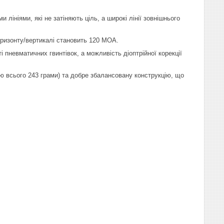
лініями, які не затіняють ціль, а широкі лінії зовнішнього
оризонту/вертикалі становить 120 МОА.
і пневматичних гвинтівок, а можливість діоптрійної корекції
ою всього 243 грами) та добре збалансовану конструкцію, що