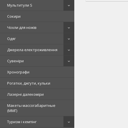
Мультитули S
Сокири
Чохли для ножів
Одяг
Джерела електроживлення
Сувеніри
Хронографи
Рогатки, джгути, кульки
Лазерні далекоміри
Макеты массогабаритные
(ММГ)
Туризм і кемпінг