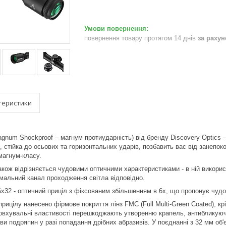
повернення товару протягом 14 днів
за раху
теристики
agnum Shockproof – магнум протиударність) від бренду Discovery Optics –
, стійка до осьових та горизонтальних ударів, позбавить вас від занепок
магнум-класу.
також відрізняється чудовими оптичними характеристиками - в ній викорис
мальний канал проходження світла відповідно.
x32 - оптичний приціл з фіксованим збільшенням в 6х, що пропонує чудов
прицілу нанесено фірмове покриття лінз FMC (Full Multi-Green Coated), к
овхувальні властивості перешкоджають утворенню крапель, антибликуючі
ви подряпин у разі попадання дрібних абразивів. У поєднанні з 32 мм об'