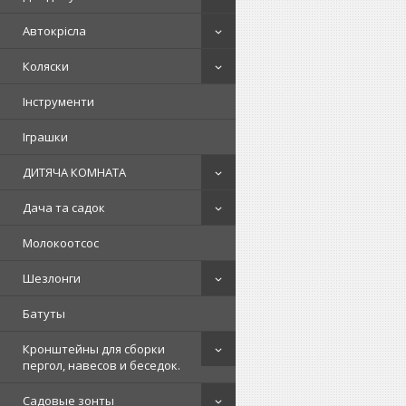
Автокрісла
Коляски
Інструменти
Іграшки
ДИТЯЧА КОМНАТА
Дача та садок
Молокоотсос
Шезлонги
Батуты
Кронштейны для сборки
пергол, навесов и беседок.
Садовые зонты