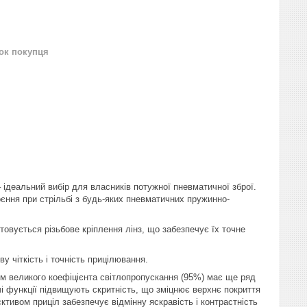
нок покупця
 ідеальний вибір для власників потужної пневматичної зброї.
оєння при стрільбі з будь-яких пневматичних пружинно-
товується різьбове кріплення лінз, що забезпечує їх точне
у чіткість і точність прицілювання.
рім великого коефіцієнта світлопропускання (95%) має ще ряд
 функції підвищують скритність, що зміцнює верхнє покриття
єктивом приціл забезпечує відмінну яскравість і контрастність