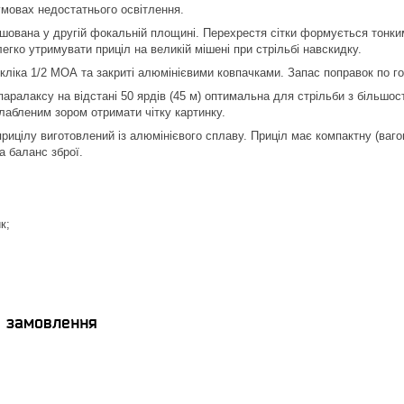
умовах недостатнього освітлення.
шована у другій фокальній площині. Перехрестя сітки формується тонкими 
егко утримувати приціл на великій мішені при стрільбі навскидку.
кліка 1/2 МОА та закриті алюмінієвими ковпачками. Запас поправок по г
аралаксу на відстані 50 ярдів (45 м) оптимальна для стрільби з більшост
абленим зором отримати чітку картинку.
прицілу виготовлений із алюмінієвого сплаву. Приціл має компактну (ваг
а баланс зброї.
к;
я замовлення