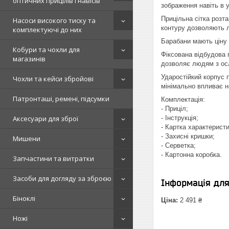
оптичних прицілів і навісів
зображення навіть в 
Прицільна сітка розта
Насоси високого тиску та
контуру дозволяють л
комплектуючі до них
Барабани мають ціну 
Кобури та чохли для
Фіксована відбудова п
магазинів
дозволяє людям з осл
Ударостійкий корпус 
Чохли та кейси збройові
мінімально впливає н
Патронташі, ремені, підсумки
Комплектація:
- Приціл;
Аксесуари для зброї
- Інструкція;
- Картка характеристи
- Захисні кришки;
Мишени
- Серветка;
- Картонна коробка.
Запчастини та витратки
Засоби для догляду за зброєю
Інформація дл
Біноклі
Ціна:
2 491 ₴
Ножі