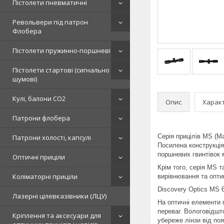
Пістолети пневматичні
Револьвери під патрон
Флобера
Пістолети пружинно-поршневі
Пістолети стартові (сигнально
шумові)
Кулі, балони СО2
Опис
Харак
Патрони флобера
Серія прицілів MS (M
Патрони холості, капсулі
Посилена конструкція
поршневих гвинтівок 
Оптичні приціли
Крім того, серія MS 
Коліматорні приціли
вирівнювання та опти
Discovery Optics MS 6
Лазерні цілевказівники (ЛЦУ)
На оптичні елементи 
переваг. Вологовідшт
Кріплення та аксесуари для
убереже лінзи від поя