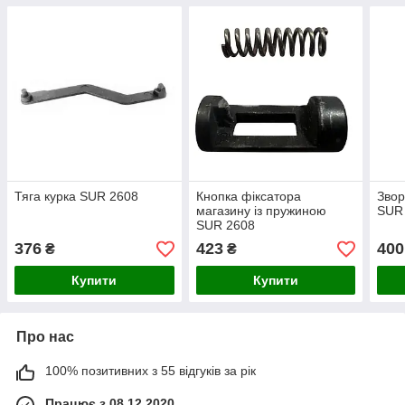
Тяга курка SUR 2608
Кнопка фіксатора
Звор
магазину із пружиною
SUR
SUR 2608
376
423
400
₴
₴
Купити
Купити
Про нас
100% позитивних з 55 відгуків за рік
Працює з 08.12.2020