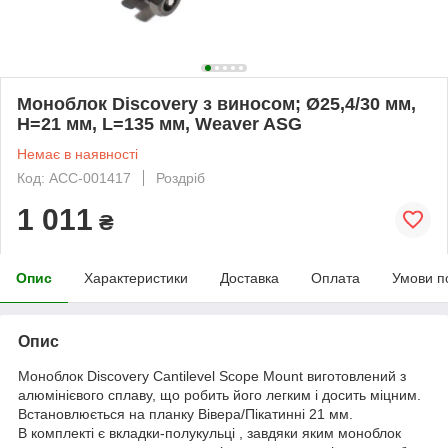
Моноблок Discovery з виносом; Ø25,4/30 мм,
Н=21 мм, L=135 мм, Weaver ASG
Немає в наявності
Код: ACC-001417
Роздріб
1 011
₴
Опис
Характеристики
Доставка
Оплата
Умови п
Опис
Моноблок Discovery Cantilevel Scope Mount виготовлений з
алюмінієвого сплаву, що робить його легким і досить міцним.
Встановлюється на планку Вівера/Пікатинні 21 мм.
В комплекті є вкладки-полукульці , завдяки яким моноблок