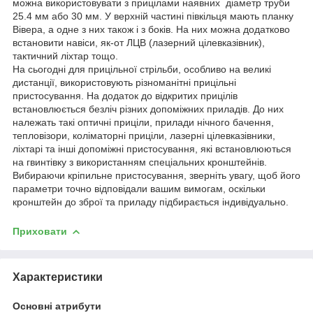
можна використовувати з прицілами наявних діаметр труби
25.4 мм або 30 мм. У верхній частині півкільця мають планку
Вівера, а одне з них також і з боків. На них можна додатково
встановити навіси, як-от ЛЦВ (лазерний цілевказівник),
тактичний ліхтар тощо.
На сьогодні для прицільної стрільби, особливо на великі
дистанції, використовують різноманітні прицільні
пристосування. На додаток до відкритих прицілів
встановлюється безліч різних допоміжних приладів. До них
належать такі оптичні приціли, прилади нічного бачення,
тепловізори, коліматорні приціли, лазерні цілевказівники,
ліхтарі та інші допоміжні пристосування, які встановлюються
на гвинтівку з використанням спеціальних кронштейнів.
Вибираючи кріпильне пристосування, зверніть увагу, щоб його
параметри точно відповідали вашим вимогам, оскільки
кронштейн до зброї та приладу підбирається індивідуально.
Приховати
Характеристики
Основні атрибути