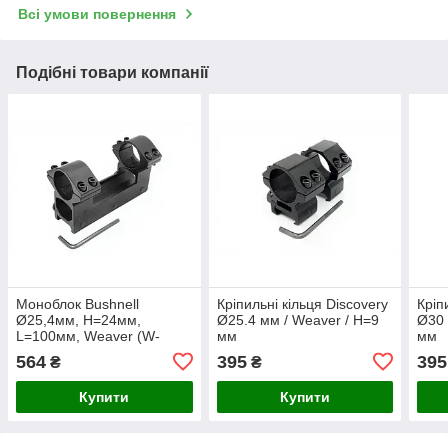
Всі умови повернення
Подібні товари компанії
Моноблок Bushnell
Кріпильні кільця Discovery
Кріп
Ø25,4мм, Н=24мм,
Ø25.4 мм / Weaver / Н=9
Ø30 
L=100мм, Weaver (W-
мм
мм
0013)
564
395
395
₴
₴
Купити
Купити