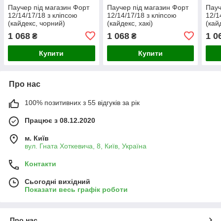
Паучер під магазин Форт
Паучер під магазин Форт
Пауч
12/14/17/18 з кліпсою
12/14/17/18 з кліпсою
12/1
(кайдекс, чорний)
(кайдекс, хакі)
(кай
1 068
1 068
1 0
₴
₴
Купити
Купити
Про нас
100% позитивних з 55 відгуків за рік
Працює з 08.12.2020
м. Київ
вул. Гната Хоткевича, 8, Київ, Україна
Контакти
Сьогодні вихідний
Показати весь графік роботи
Про нас