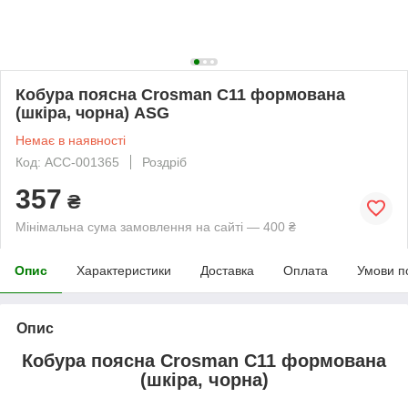
Кобура поясна Crosman C11 формована
(шкіра, чорна) ASG
Немає в наявності
Код: ACC-001365
Роздріб
357
₴
Мінімальна сума замовлення на сайті — 400 ₴
Опис
Характеристики
Доставка
Оплата
Умови п
Опис
Кобура поясна Crosman C11 формована
(шкіра, чорна)