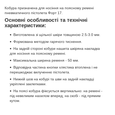
Кобура призначена для носіння на поясному ремені
пневматичного пістолета Форт 17.
Основні особливості та технічні
характеристики:
Виготовлена зі щільної шкіри товщиною 2.5-3.0 мм.
Формована методом гарячого тиснення.
На задній стороні кобури нашита шкіряна накладка
для носіння на поясному ремені.
Максимальна ширина ременя - 50 мм.
Відповідна частина кнопки хлястика втоплена і не
перешкоджає вилученню пістолета.
Нижній шов на кобурі та шви на задній накладці
укріплені заклепками.
На поясі кобура фіксується вертикально: на ремені -
під невеликим нахилом вперед, на скобі - під прямим
кутом.