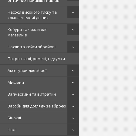
оптичних прицілів і навісів
Насоси високого тиску та
комплектуючі до них
Кобури та чохли для
магазинів
Чохли та кейси збройові
Патронташі, ремені, підсумки
Аксесуари для зброї
Мишени
Запчастини та витратки
Засоби для догляду за зброєю
Біноклі
Ножі