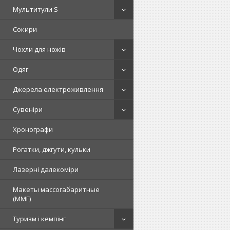
Мультитули S
Сокири
Чохли для ножів
Одяг
Джерела електроживлення
Сувеніри
Хронографи
Рогатки, джгути, кульки
Лазерні далекоміри
Макеты массогабаритные
(ММГ)
Туризм і кемпінг