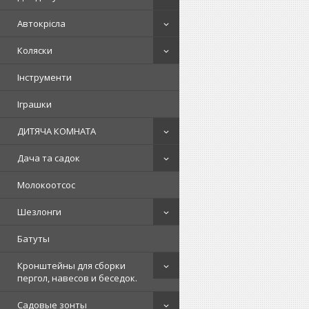
Автокрісла
Коляски
Інструменти
Іграшки
ДИТЯЧА КОМНАТА
Дача та садок
Молокоотсос
Шезлонги
Батуты
Кронштейны для сборки
пергол, навесов и беседок.
Садовые зонты