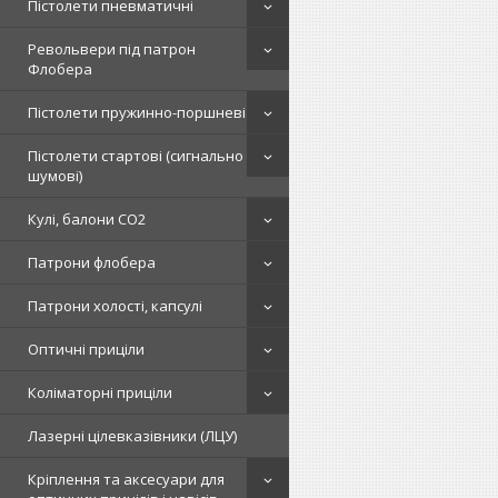
Пістолети пневматичні
Револьвери під патрон
Флобера
Пістолети пружинно-поршневі
Пістолети стартові (сигнально
шумові)
Кулі, балони СО2
Патрони флобера
Патрони холості, капсулі
Оптичні приціли
Коліматорні приціли
Лазерні цілевказівники (ЛЦУ)
Кріплення та аксесуари для