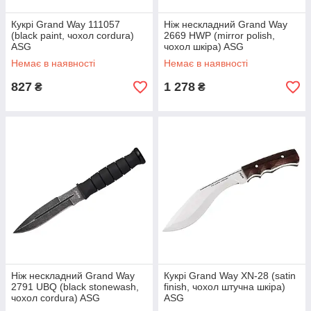
Кукрі Grand Way 111057
Ніж нескладний Grand Way
(black paint, чохол cordura)
2669 HWP (mirror polish,
ASG
чохол шкіра) ASG
Немає в наявності
Немає в наявності
827
1 278
₴
₴
Ніж нескладний Grand Way
Кукрі Grand Way XN-28 (satin
2791 UBQ (black stonewash,
finish, чохол штучна шкіра)
чохол cordura) ASG
ASG