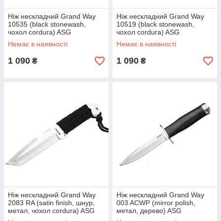
Ніж нескладний Grand Way
Ніж нескладний Grand Way
10535 (black stonewash,
10519 (black stonewash,
чохол cordura) ASG
чохол cordura) ASG
Немає в наявності
Немає в наявності
1 090
1 090
₴
₴
Ніж нескладний Grand Way
Ніж нескладний Grand Way
2083 RA (satin finish, шнур,
003 ACWP (mirror polish,
метал, чохол cordura) ASG
метал, дерево) ASG