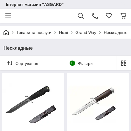
Інтернет-магазин "ASGARD"
Товари та послуги
Ножі
Grand Way
Нескладные
Нескладные
Сортування
0
Фільтри