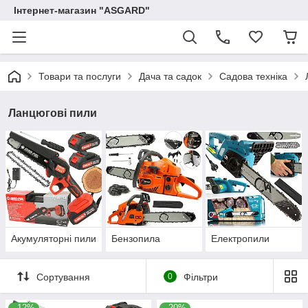
Інтернет-магазин "ASGARD"
Товари та послуги
Дача та садок
Садова техніка
Ланцюгові пили
Акумуляторні пили
Бензопила
Електропили
Сортування
0
Фільтри
–12%
–20%