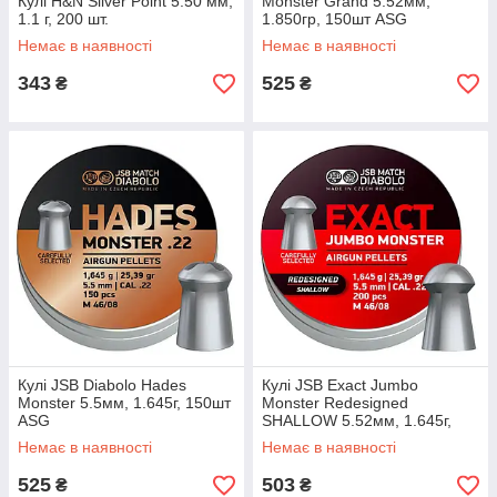
Кулі H&N Silver Point 5.50 мм,
Monster Grand 5.52мм,
1.1 г, 200 шт.
1.850гр, 150шт ASG
Немає в наявності
Немає в наявності
343
525
₴
₴
Кулі JSB Diabolo Hades
Кулі JSB Exact Jumbo
Monster 5.5мм, 1.645г, 150шт
Monster Redesigned
ASG
SHALLOW 5.52мм, 1.645г,
200шт ASG
Немає в наявності
Немає в наявності
525
503
₴
₴