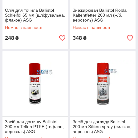
Олія для точила Ballistol
Знежирювач Ballistol Robla
Schleiföl 65 мл (шліфувальна,
Kaltentfetter 200 мл (ж/б,
флакон) ASG
аерозоль) ASG
Немає в наявності
Немає в наявності
248
348
₴
₴
Засіб для догляду Ballistol
Засіб для догляду Ballistol
200 мл Teflon PTFE (тефлон,
200 мл Silikon spray (силікон,
аерозоль) ASG
аерозоль) ASG