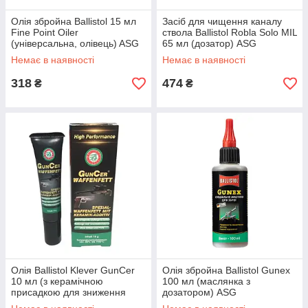
Олія збройна Ballistol 15 мл
Засіб для чищення каналу
Fine Point Oiler
ствола Ballistol Robla Solo MIL
(універсальна, олівець) ASG
65 мл (дозатор) ASG
Немає в наявності
Немає в наявності
318
474
₴
₴
Олія Ballistol Klever GunCer
Олія збройна Ballistol Gunex
10 мл (з керамічною
100 мл (маслянка з
присадкою для зниження
дозатором) ASG
тертя, тюбик) ASG