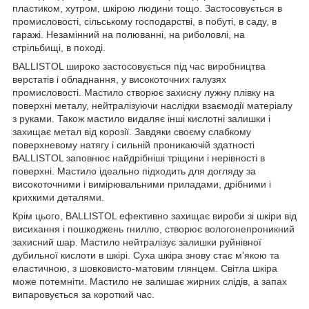
пластиком, хутром, шкірою людини тощо. Застосовується в
промисловості, сільському господарстві, в побуті, в саду, в
гаражі. Незамінний на полюванні, на риболовлі, на
стрільбищі, в поході.
BALLISTOL широко застосовується під час виробництва
верстатів і обладнання, у високоточних галузях
промисловості. Мастило створює захисну лужну плівку на
поверхні металу, нейтралізуючи наслідки взаємодії матеріалу
з руками. Також мастило видаляє інші кислотні залишки і
захищає метал від корозії. Завдяки своєму слабкому
поверхневому натягу і сильній проникаючій здатності
BALLISTOL заповнює найдрібніші тріщини і нерівності в
поверхні. Мастило ідеально підходить для догляду за
високоточними і вимірювальними приладами, дрібними і
крихкими деталями.
Крім цього, BALLISTOL ефективно захищає вироби зі шкіри від
висихання і пошкоджень гниллю, створює вологонепроникний
захисний шар. Мастило нейтралізує залишки руйнівної
дубильної кислоти в шкірі. Суха шкіра знову стає м'якою та
еластичною, з шовковисто-матовим глянцем. Світла шкіра
може потемніти. Мастило не залишає жирних слідів, а запах
випаровується за короткий час.