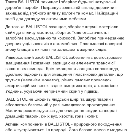
Також BALLISTOL захищає і зберігає будь-які натуральні
дерев'яні вироби. Покращує зовнішній вигляд деревини і
захищає від згубного впливу вологи та комах. Найкращий
засіб для догляду за античними меблями.
До того ж, BALLISTOL захищає, зберігає штучні матеріали,
стійкі до впливу мастила, зберігає їхню еластичність і
запобігає висушуванню та крихкості. Запобігає примерзанню
дверних ущільнювачів в автомобілях. Пластмасові поверхні
знову блищать як нові і не залишають жирних слідів.
Універсальний засіб BALLISTOL забезпечить довгострокове
змащування і ковзання, захищаючи елементи трансмісії
вашого велосипеда. Крім змащення ланцюга велосипеда,
ідеально підходить для змащення пластикових деталей, що
труться (механізм монеток), різних гумових прокладок,
амортизаційних вилок, задніх амортизаторів, а також їхніх
з'єднань, усуваючи неприємний скрип у підвісці.
BALLISTOL не шкодить людській шкірі та шкурі тварин і
абсолютно безпечний у разі випадкового проковтування.
Мастило рекомендується для очищення шкури та шерсті
домашніх тварин, їхніх вух, хвостів, грив і копит.
Активні компоненти в BALLISTOL - природного походження
або ж зустрічаються і в природі. Його базове масло є медично