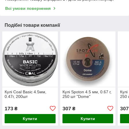
Всі умови повернення
Подібні товари компанії
Кулі Coal Basic 4.5мм,
Кулі Spoton 4.5 мм, 0.67 г,
Кулі
0.47г, 200шт
250 шт "Dome"
250 
173
307
307
₴
₴
Купити
Купити