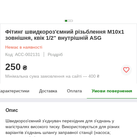
Фітинг швидкороз'ємний різьблення М10х1
зовнішня, квік 1/2" внутрішній ASG
Немає в наявності
Код: ACC-002131
Роздріб
250
₴
Мінімальна сума замовлення на сайті — 400 ₴
арактеристики
Доставка
Оплата
Умови повернення
Опис
Швидкороз'ємний з'єднувач перехідник для з'єднань у
магістралях високого тиску. Використовується для різних
варіантів з'єднань шлангу заправної станції (насоса;