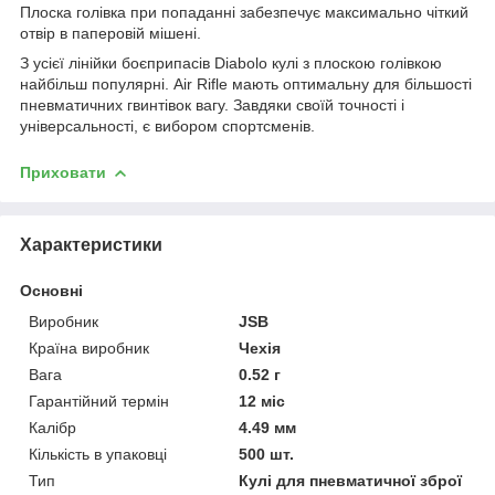
Плоска голівка при попаданні забезпечує максимально чіткий
отвір в паперовій мішені.
З усієї лінійки боєприпасів Diabolo кулі з плоскою голівкою
найбільш популярні. Air Rifle мають оптимальну для більшості
пневматичних гвинтівок вагу. Завдяки своїй точності і
універсальності, є вибором спортсменів.
Приховати
Характеристики
Основні
Виробник
JSB
Країна виробник
Чехія
Вага
0.52 г
Гарантійний термін
12 міс
Калібр
4.49 мм
Кількість в упаковці
500 шт.
Тип
Кулі для пневматичної зброї