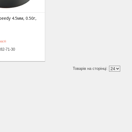
peedy 4.5мм, 0.50г,
ості
282-71-30