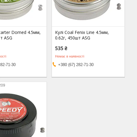
Starter Domed 4.5мм,
Кулі Coal Fenix Line 4.5мм,
шт ASG
0.62г, 450шт ASG
535 ₴
ості
Немає в наявності
282-71-30
+380 (67) 282-71-30
209