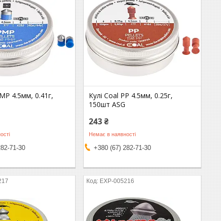
MP 4.5мм, 0.41г,
Кулі Coal PP 4.5мм, 0.25г,
150шт ASG
243 ₴
ості
Немає в наявності
282-71-30
+380 (67) 282-71-30
217
EXP-005216