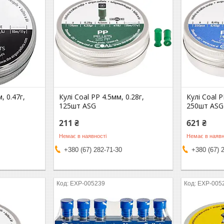
, 0.47г,
Кулі Coal PP 4.5мм, 0.28г,
Кулі Coal P
125шт ASG
250шт ASG
211 ₴
621 ₴
Немає в наявності
Немає в наявн
+380 (67) 282-71-30
+380 (67) 
EXP-005239
EXP-005