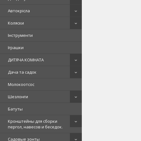
Автокрісла
Коляски
Інструменти
Іграшки
ДИТЯЧА КОМНАТА
Дача та садок
Молокоотсос
Шезлонги
Батуты
Кронштейны для сборки
пергол, навесов и беседок.
Садовые зонты