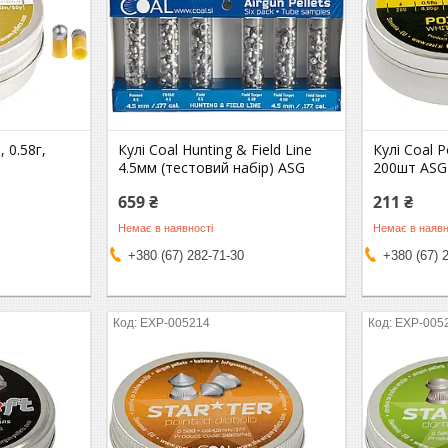
 0.58г,
Кулі Coal Hunting & Field Line
Кулі Coal P
4.5мм (тестовий набір) ASG
200шт ASG
659 ₴
211 ₴
Немає в наявності
Немає в наявн
+380 (67) 282-71-30
+380 (67) 
EXP-005214
EXP-005