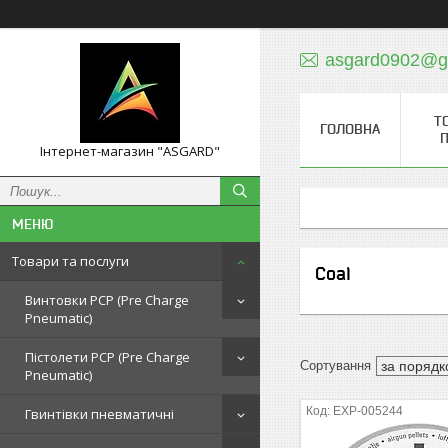
asgard0902@g
Т
ГОЛОВНА
П
Інтернет-магазин "ASGARD"
Товари та послуги
Coal
Винтовки PCP (Pre Charge
Pneumatic)
Пістолети PCP (Pre Charge
Pneumatic)
EXP-005244
Гвинтівки пневматичні