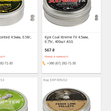
ointed 4.5мм, 0.58г,
Кулі Coal Xtreme FX 4.5мм,
0.75г, 400шт ASG
567 ₴
ості
Немає в наявності
282-71-30
+380 (67) 282-71-30
213
EXP-005212