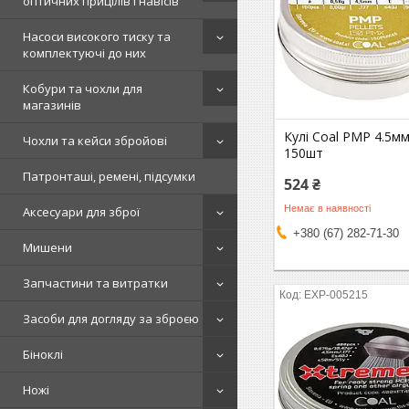
оптичних прицілів і навісів
Насоси високого тиску та
комплектуючі до них
Кобури та чохли для
магазинів
Кулі Coal PMP 4.5мм,
Чохли та кейси збройові
150шт
Патронташі, ремені, підсумки
524 ₴
Немає в наявності
Аксесуари для зброї
+380 (67) 282-71-30
Мишени
Запчастини та витратки
EXP-005215
Засоби для догляду за зброєю
Біноклі
Ножі