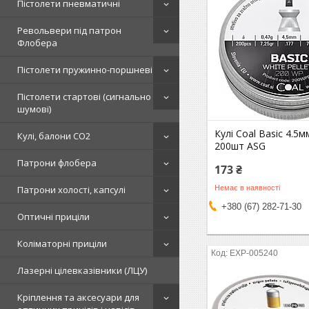
Пістолети пневматичні
Револьвери під патрон
Флобера
Пістолети пружинно-поршневі
Пістолети стартові (сигнально
шумові)
Кулі Coal Basic 4.5мм
Кулі, балони СО2
200шт ASG
Патрони флобера
173 ₴
Немає в наявності
Патрони холості, капсулі
+380 (67) 282-71-30
Оптичні приціли
Коліматорні приціли
EXP-005240
Лазерні цілевказівники (ЛЦУ)
Кріплення та аксесуари для