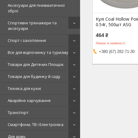
Аксесуари для пневматичної
зброї
Кулі Coal Hollow Poi
Спортивні тренажери та
0.54г, 500шт ASG
аксесуари
464 ₴
Спорт і захоплення
Немає в наявності
+380 (67) 282-71-30
Все для відпочинку та туризму
Товари для Дитячих Площок
Товари для будинку й саду
Техніка для кухні
Аварійне харчування
Транспорт
Смартфони, ТВ і Електроніка
Для дому