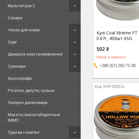
Мультитули S
Сокири
Чохли для ножів
Кулі Coal Xtreme FT
0.67г, 400шт ASG
Одяг
502 ₴
Джерела електроживлення
Немає в наявності
Сувеніри
+380 (67) 282-71-30
Хронографи
EXP-005211
Рогатки, джгути, кульки
Лазерні далекоміри
Макеты массогабаритные
(ММГ)
Туризм і кемпінг