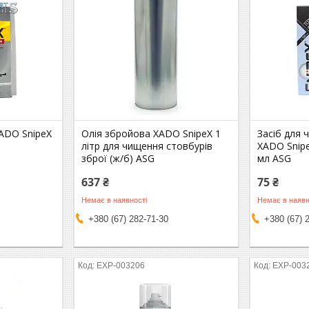
XADO SnipeX
Олія збройова XADO SnipeX 1
Засіб для 
літр для чищення стовбурів
XADO Snipe
зброї (ж/б) ASG
мл ASG
637 ₴
75 ₴
Немає в наявності
Немає в наявн
+380 (67) 282-71-30
+380 (67) 
EXP-003206
EXP-003