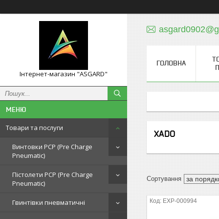
asgard0902@g
Т
ГОЛОВНА
П
Інтернет-магазин "ASGARD"
Товари та послуги
XADO
Винтовки PCP (Pre Charge
Pneumatic)
Пістолети PCP (Pre Charge
Pneumatic)
EXP-000994
Гвинтівки пневматичні