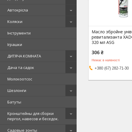
Автокрісла
Коляски
Масло збройне унів
Інструменти
ревитализанта XADO
320 мл ASG
Іграшки
306 ₴
ДИТЯЧА КОМНАТА
Немає в наявності
Дача та садок
+380 (67) 282-71-30
Молокоотсос
Шезлонги
Батуты
Кронштейны для сборки
пергол, навесов и беседок.
Садовые зонты