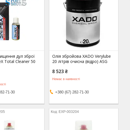
чищення дул зброї
Олія збройова XADO Verylube
X Total Cleaner 50
20 літрів очисна (відро) ASG
8 523 ₴
Немає в наявності
ості
282-71-30
+380 (67) 282-71-30
205
EXP-003204