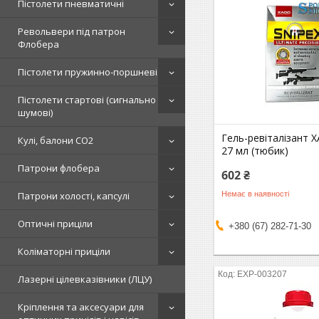
Пістолети пневматичні
Револьвери під патрон
Флобера
Пістолети пружинно-поршневі
Пістолети стартові (сигнально
шумові)
Гель-ревіталізант 
Кулі, балони СО2
27 мл (тюбик)
Патрони флобера
602 ₴
Немає в наявності
Патрони холості, капсулі
Оптичні приціли
+380 (67) 282-71-30
Коліматорні приціли
EXP-003207
Лазерні цілевказівники (ЛЦУ)
Кріплення та аксесуари для