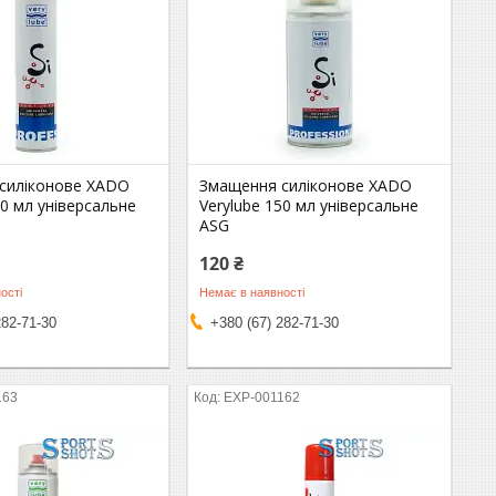
силіконове XADO
Змащення силіконове XADO
20 мл універсальне
Verylube 150 мл універсальне
ASG
120 ₴
ості
Немає в наявності
282-71-30
+380 (67) 282-71-30
163
EXP-001162