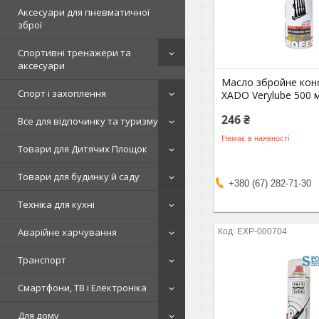
Аксесуари для пневматичної
зброї
Спортивні тренажери та
аксесуари
Масло збройне кон
Спорт і захоплення
XADO Verylube 500 
246 ₴
Все для відпочинку та туризму
Немає в наявності
Товари для Дитячих Площок
Товари для будинку й саду
+380 (67) 282-71-30
Техніка для кухні
Аварійне харчування
EXP-000704
Транспорт
Смартфони, ТВ і Електроніка
Для дому