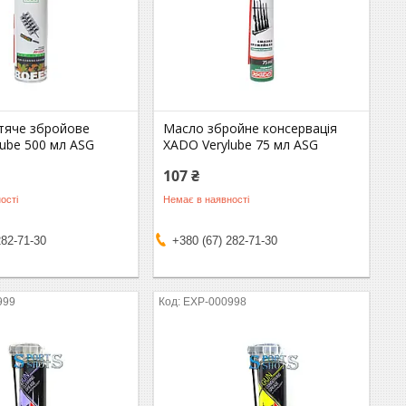
тяче збройове
Масло збройне консервація
ube 500 мл ASG
XADO Verylube 75 мл ASG
107 ₴
ості
Немає в наявності
282-71-30
+380 (67) 282-71-30
999
EXP-000998