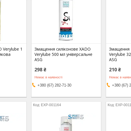
 Verylube 1
Змащення силіконове XADO
Змащення 
тикова
Verylube 500 мл універсальне
Verylube 3
ASG
ASG
298 ₴
210 ₴
Немає в наявності
Немає в наявн
+380 (67) 282-71-30
+380 (67) 
EXP-001164
EXP-001