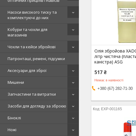
оптичних прицілів і навісів
Насоси високого тиску та
комплектуючі до них
Кобури та чохли для
магазинів
Чохли та кейси збройові
Олія збройова XADO
літр чистяча (плас
Патронташі, ремені, підсумки
каністра) ASG
Аксесуари для зброї
517 ₴
Немає в наявності
Мишени
+380 (67) 282-71-30
Запчастини та витратки
Засоби для догляду за зброєю
EXP-001165
Біноклі
Ножі