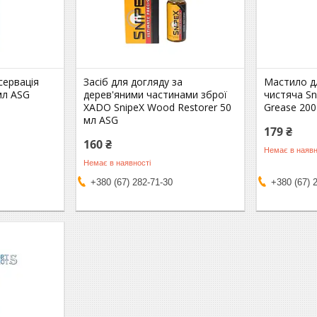
сервація
Засіб для догляду за
Мастило д
мл ASG
дерев'яними частинами зброї
чистяча Sn
XADO SnipeX Wood Restorer 50
Grease 20
мл ASG
179 ₴
160 ₴
Немає в наявн
Немає в наявності
+380 (67) 282-71-30
+380 (67) 