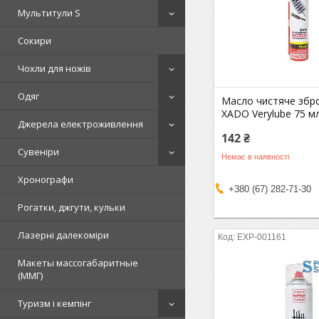
Мультитули S
Сокири
Чохли для ножів
Одяг
Масло чистяче збр
XADO Verylube 75 м
Джерела електроживлення
142 ₴
Сувеніри
Немає в наявності
Хронографи
+380 (67) 282-71-30
Рогатки, джгути, кульки
Лазерні далекоміри
EXP-001161
Макеты массогабаритные
(ММГ)
Туризм і кемпінг