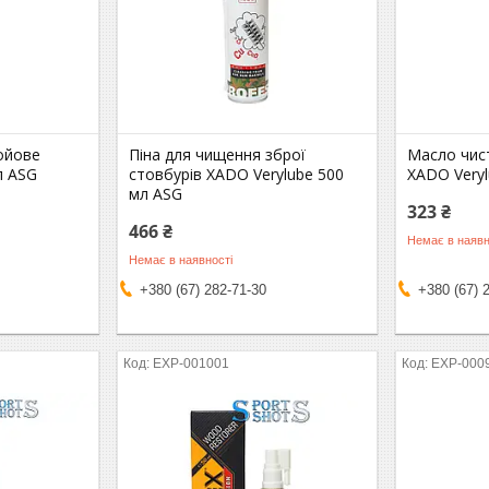
ойове
Піна для чищення зброї
Масло чис
л ASG
стовбурів XADO Verylube 500
XADO Veryl
мл ASG
323 ₴
466 ₴
Немає в наявн
Немає в наявності
+380 (67) 282-71-30
+380 (67) 
EXP-001001
EXP-000