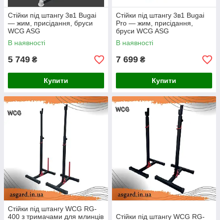
Стійки під штангу 3в1 Bugai
Стійки під штангу 3в1 Bugai
— жим, присідання, бруси
Pro — жим, присідання,
WCG ASG
бруси WCG ASG
В наявності
В наявності
5 749
7 699
₴
₴
Купити
Купити
Стійки під штангу WCG RG-
400 з тримачами для млинців
Стійки під штангу WCG RG-